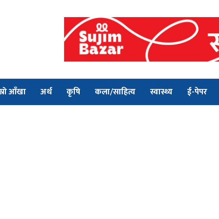
स्रो आँखा
अर्थ
कृषि
कला/साहित्य
स्वास्थ्य
ई-पेपर