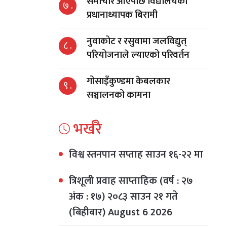
समाचार आएपछि विद्यालयका
७ .
प्रधानाध्यापक बिरामी
नुवाकोट र रसुवामा जलविद्युत्
८ .
परियोजनाले ल्याएको परिवर्तन
गोसाइँकुण्डमा केबलकार
९ .
सञ्चालनको कामना
भर्खरै
विश्व स्तनपान सप्ताह साउन १६-२२ मा
त्रिशूली प्रवाह साप्ताहिक (वर्ष : २७
अंक : १७) २०८३ साउन २१ गते
(बिहीबार) August 6 2026