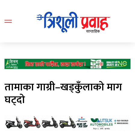
तामाका गाग्री–खड्कुँलाको माग
घट्दो