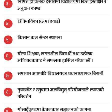
निमित्त हाकिमकै इसारामा विद्यालयमा किर्ते हस्ताक्षर र
३ .
अनुदान काण्ड
त्रित्रिमाविका प्रअमा दवाडी
४ .
किसान कल सेन्टर स्थापना
५ .
योग्य शिक्षक, लगनशील विद्यार्थी तथा उत्प्रेरक
६ .
अभिभावकबाट नै सफलता हासिल गरेका छौँ ।
समाचार आएपछि विद्यालयका प्रधानाध्यापक बिरामी
७ .
नुवाकोट र रसुवामा जलविद्युत् परियोजनाले ल्याएको
८ .
परिवर्तन
गोसाइँकुण्डमा केबलकार सञ्चालनको कामना
९ .