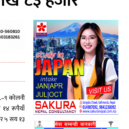
लाख ८३ हजार
ा.–९ कोलनी
१४ रूपैयाँ
र ५ सय १३