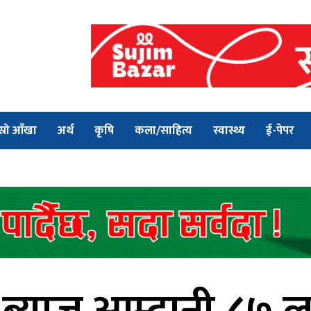
स्रो आँखा
अर्थ
कृषि
कला/साहित्य
स्वास्थ्य
ई-पेपर