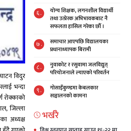
योग्य शिक्षक, लगनशील विद्यार्थी
६ .
तथा उत्प्रेरक अभिभावकबाट नै
सफलता हासिल गरेका छौँ ।
समाचार आएपछि विद्यालयका
७ .
प्रधानाध्यापक बिरामी
नुवाकोट र रसुवामा जलविद्युत्
८ .
परियोजनाले ल्याएको परिवर्तन
घाटन विदुर
रलाई भन्दा
गोसाइँकुण्डमा केबलकार
९ .
सञ्चालनको कामना
्ण रोक्काको
ाल, जिल्ला
भर्खरै
का अध्यक्ष
 हुँदै गएको
विश्व स्तनपान सप्ताह साउन १६-२२ मा