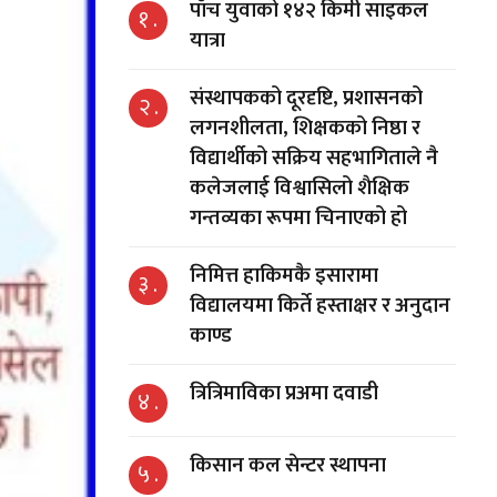
पाँच युवाको १४२ किमी साइकल
१ .
यात्रा
संस्थापकको दूरदृष्टि, प्रशासनको
२ .
लगनशीलता, शिक्षकको निष्ठा र
विद्यार्थीको सक्रिय सहभागिताले नै
कलेजलाई विश्वासिलो शैक्षिक
गन्तव्यका रूपमा चिनाएको हो
निमित्त हाकिमकै इसारामा
३ .
विद्यालयमा किर्ते हस्ताक्षर र अनुदान
काण्ड
त्रित्रिमाविका प्रअमा दवाडी
४ .
किसान कल सेन्टर स्थापना
५ .