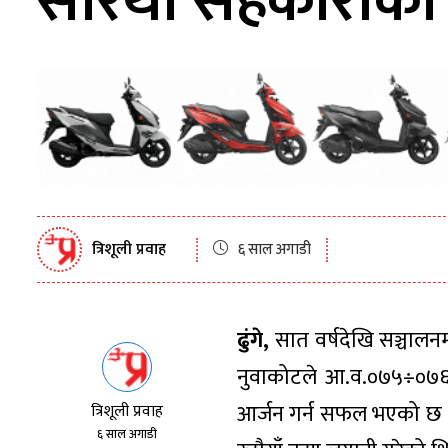
सारथी सहकारीको 
त्रिशूली प्रवाह
६ साल अगाडी
ढुंगे,
सात वर्षदेखि सञ्चाल
नुवाकोटले आ.व.०७५÷०७६ 
आर्जन गर्न सफल भएको छ
त्रिशूली प्रवाह
६ साल अगाडी