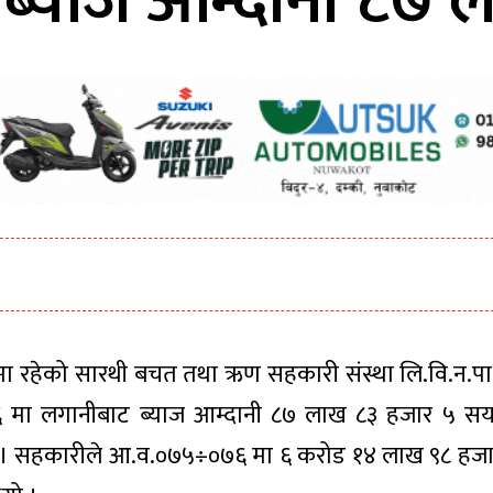
ब्याज आम्दानी ८७ 
नमा रहेको सारथी बचत तथा ऋण सहकारी संस्था लि.वि.न.प
मा लगानीबाट ब्याज आम्दानी ८७ लाख ८३ हजार ५ सय 
 । सहकारीले आ.व.०७५÷०७६ मा ६ करोड १४ लाख ९८ हजा