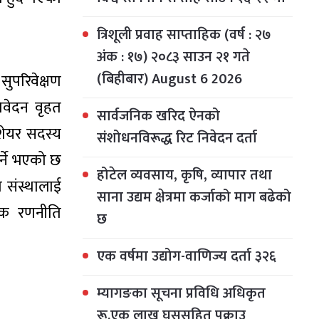
त्रिशूली प्रवाह साप्ताहिक (वर्ष : २७
अंक : १७) २०८३ साउन २१ गते
(बिहीबार) August 6 2026
ुपरिवेक्षण
तिवेदन वृहत
सार्वजनिक खरिद ऐनको
ेयर सदस्य
संशोधनविरूद्ध रिट निवेदन दर्ता
र्ने भएको छ
होटेल व्यवसाय, कृषि, व्यापार तथा
ा संस्थालाई
साना उद्यम क्षेत्रमा कर्जाको माग बढेको
्यक रणनीति
छ
एक वर्षमा उद्योग-वाणिज्य दर्ता ३२६
म्यागङका सूचना प्रविधि अधिकृत
रू.एक लाख घुससहित पक्राउ