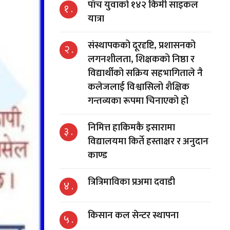
पाँच युवाको १४२ किमी साइकल
१ .
यात्रा
संस्थापकको दूरदृष्टि, प्रशासनको
२ .
लगनशीलता, शिक्षकको निष्ठा र
विद्यार्थीको सक्रिय सहभागिताले नै
कलेजलाई विश्वासिलो शैक्षिक
गन्तव्यका रूपमा चिनाएको हो
निमित्त हाकिमकै इसारामा
३ .
विद्यालयमा किर्ते हस्ताक्षर र अनुदान
काण्ड
त्रित्रिमाविका प्रअमा दवाडी
४ .
किसान कल सेन्टर स्थापना
५ .