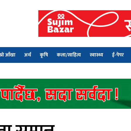
स्रो आँखा
अर्थ
कृषि
कला/साहित्य
स्वास्थ्य
ई-पेपर