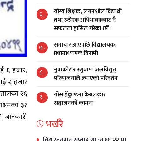
योग्य शिक्षक, लगनशील विद्यार्थी
६ .
तथा उत्प्रेरक अभिभावकबाट नै
सफलता हासिल गरेका छौँ ।
समाचार आएपछि विद्यालयका
७ .
प्रधानाध्यापक बिरामी
लाई ६ हजार,
नुवाकोट र रसुवामा जलविद्युत्
८ .
परियोजनाले ल्याएको परिवर्तन
यलाई २ हजार
स्पतालका २६
गोसाइँकुण्डमा केबलकार
९ .
सञ्चालनको कामना
धाश्रमका ३१
े जानकारी
भर्खरै
विश्व स्तनपान सप्ताह साउन १६-२२ मा