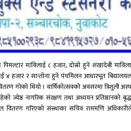
ने पिमल्टार माविलाई ८ हजार, दोस्रो हुने शंखादेबी मावि
ि लाई ४ हजार र सान्तोना हुने पंचमिलन आधारभूत बिद्याल
र वितरण गरेको थियो । वार्षिकोत्सवको अवसरमा त्रिशुली अ
ेको ज्येष्ठ नागरिक संरक्षण तथा अध्ययन प्रतिष्ठानको बृद्
लफुल वितरण गरिएको संस्थाका सचिव राममणि अधिकारील