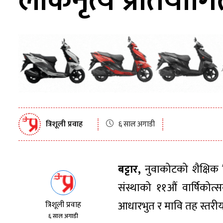
लोकनृत्य प्रतियोगित
त्रिशूली प्रवाह
६ साल अगाडी
बट्टार,
नुवाकोटको शैक्षिक 
संस्थाको ११औं वार्षिकोत्
आधारभुत र मावि तह स्तरीय
त्रिशूली प्रवाह
६ साल अगाडी