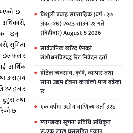
न भएको छ ।
त्रिशूली प्रवाह साप्ताहिक (वर्ष : २७
मा अधिकारी,
अंक : १७) २०८३ साउन २१ गते
(बिहीबार) August 6 2026
ेका छन् ।
ारी, सुमिता
सार्वजनिक खरिद ऐनको
रेमा छलफल र
संशोधनविरूद्ध रिट निवेदन दर्ता
गलाई आर्थिक
होटेल व्यवसाय, कृषि, व्यापार तथा
 तथा असहाय
साना उद्यम क्षेत्रमा कर्जाको माग बढेको
ले १२ हजार
छ
 टुहुरा तथा
एक वर्षमा उद्योग-वाणिज्य दर्ता ३२६
रेको छ ।
म्यागङका सूचना प्रविधि अधिकृत
रू.एक लाख घुससहित पक्राउ