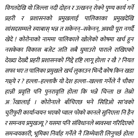
विगतदेखि यो जिल्ला नदी दोहन र उत्खनन् रोक्ने पुण्य कार्य गर्ने
प्रहरी र प्रशासनको प्रमुखलाई पालिकाका प्रमुखदेखि
सांसदसम्मले स्याबास् भन्न त सकेनन्–सकेनन्, अवधी पूरा नगर्दै
खेदे ! कोरोनाको नाममा पालिकाले खोलेको कोषमा खर्च हुन
नसकेका विकास बजेट जति सबै घुमाउरो पाराले राखिएको
देख्दा देख्दै प्रहरी प्रशासनको गिद्दे दृष्टि लागू होला र खै ? नियत
सफा भए त पालिका प्रमुखले खर्च लुकाउन भिन्दै कोष किन खडा
गथ्र्ये र ? हल्ला–हल्लाकै यो देश हल्ला–खल्ला गर्नेले नै चौका
हान्नी प्रवृत्ति पनि पुनरावृत्ति होला कि भन्ने चिन्ता छ तेस्रो
अाँखालाई । कोरोनाले बाँचिएछ भने सिडिओ सा’वको
चुरीफुरी कार्यान्वयन भएको प्वाल परेको कानले सुनिएला नि हैन
र समन्वय प्रमुखज्यू ? यसमा पनि संविधानले ब्यवस्था गरिदिएको
समन्वयकारी, भूमिका निर्वाह गर्नेले नै जिम्मेवारी लिनुपर्छ होला