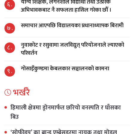
योग्य शिक्षक, लगनशील विद्यार्थी तथा उत्प्रेरक
६ .
अभिभावकबाट नै सफलता हासिल गरेका छौँ ।
समाचार आएपछि विद्यालयका प्रधानाध्यापक बिरामी
७ .
नुवाकोट र रसुवामा जलविद्युत् परियोजनाले ल्याएको
८ .
परिवर्तन
गोसाइँकुण्डमा केबलकार सञ्चालनको कामना
९ .
भर्खरै
हिमाली क्षेत्रमा ड्रोनमार्फत छरियो वनस्पति र घाँसका
बिउ
‘सोफीड्रप’ का ब्रान्ड एम्बेसडरमा नायक तथा मोडल