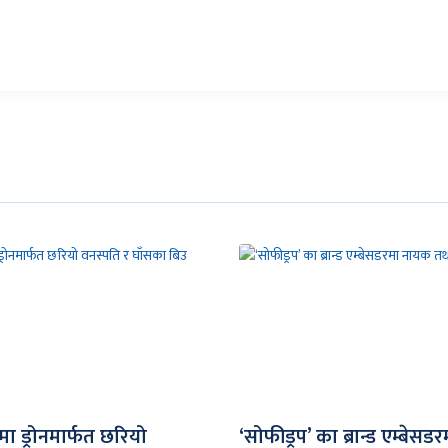
्रमा ड्रोनमार्फत छरियो
‘सोफीड्रप’ का ब्रान्ड एम्बेस