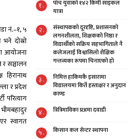
पाँच युवाको १४२ किमी साइकल
१ .
यात्रा
संस्थापकको दूरदृष्टि, प्रशासनको
ा नं.–१, ५
२ .
लगनशीलता, शिक्षकको निष्ठा र
भने दोस्रो
विद्यार्थीको सक्रिय सहभागिताले नै
यमा आयोजना
कलेजलाई विश्वासिलो शैक्षिक
गन्तव्यका रूपमा चिनाएको हो
े र सञ्चालन
ष हिरानाथ
निमित्त हाकिमकै इसारामा
३ .
विद्यालयमा किर्ते हस्ताक्षर र अनुदान
ला र प्रदेश
काण्ड
टी परित्याग
, भीमबहादुर
त्रित्रिमाविका प्रअमा दवाडी
४ .
एर स्वागत
किसान कल सेन्टर स्थापना
५ .