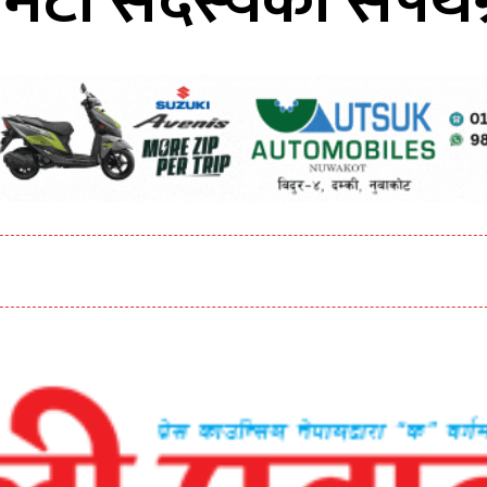
कमिटी सदस्यको सपथग