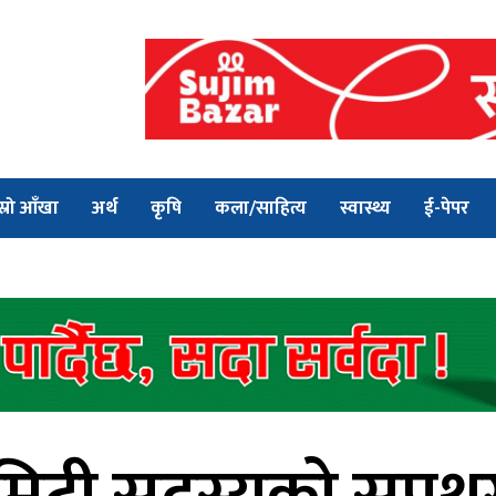
स्रो आँखा
अर्थ
कृषि
कला/साहित्य
स्वास्थ्य
ई-पेपर