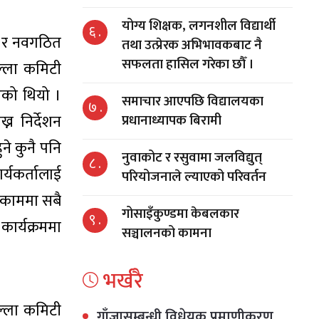
योग्य शिक्षक, लगनशील विद्यार्थी
६ .
लन र नवगठित
तथा उत्प्रेरक अभिभावकबाट नै
सफलता हासिल गरेका छौँ ।
ल्ला कमिटी
एको थियो ।
समाचार आएपछि विद्यालयका
७ .
न निर्देशन
प्रधानाध्यापक बिरामी
े कुनै पनि
नुवाकोट र रसुवामा जलविद्युत्
८ .
्यकर्तालाई
परियोजनाले ल्याएको परिवर्तन
ो काममा सबै
गोसाइँकुण्डमा केबलकार
९ .
कार्यक्रममा
सञ्चालनको कामना
भर्खरै
िल्ला कमिटी
गाँजासम्बन्धी विधेयक प्रमाणीकरण