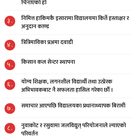
चिनाएको हो
निमित्त हाकिमकै इसारामा विद्यालयमा किर्ते हस्ताक्षर र
३ .
अनुदान काण्ड
त्रित्रिमाविका प्रअमा दवाडी
४ .
किसान कल सेन्टर स्थापना
५ .
योग्य शिक्षक, लगनशील विद्यार्थी तथा उत्प्रेरक
६ .
अभिभावकबाट नै सफलता हासिल गरेका छौँ ।
समाचार आएपछि विद्यालयका प्रधानाध्यापक बिरामी
७ .
नुवाकोट र रसुवामा जलविद्युत् परियोजनाले ल्याएको
८ .
परिवर्तन