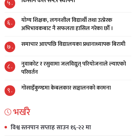
किसान कल सेन्टर स्थापना
५ .
योग्य शिक्षक, लगनशील विद्यार्थी तथा उत्प्रेरक
६ .
अभिभावकबाट नै सफलता हासिल गरेका छौँ ।
समाचार आएपछि विद्यालयका प्रधानाध्यापक बिरामी
७ .
नुवाकोट र रसुवामा जलविद्युत् परियोजनाले ल्याएको
८ .
परिवर्तन
गोसाइँकुण्डमा केबलकार सञ्चालनको कामना
९ .
भर्खरै
विश्व स्तनपान सप्ताह साउन १६-२२ मा