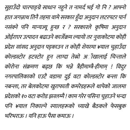
सुहाउँदो चारपाङ्ग्रे साधान नहुने त नामर्द भई गो नि ? आफ्नो
हात जगन्नाथ तिनै तहमा वामे सरकार हुँदा अनुदान लटरपटर पार्न
नसंक्ने पनि मान्यज्यू हुन्छ र ? सरकारले कृषिमा अनुदान
ओईराएर उत्पादन बढाउने कार्जेक्रम ल्यायो तर नुवाकोटमा कोही
प्रदेश सांसद अनुदान पड्काउन त कोही शेयरमा ¥याल चुहाउँदा
कोल्डस्टोर हटस्टोर हुन लाग्दा तेस्रो अाँखालाई चिन्ताले
कोरोना संक्रमण बढ्छ कि भन्ने त्रैहीमाम्त्रै-हीमाम् ! विदुर
नगरपालिकाको एउटै वडामा दुई वटा कोल्डस्टोर बन्ला कि
नबन्ला, तर बेलकोटमा खुराफाती कमरेडहरूले थापेको जालमा
प्रदेशको १० वटा करोड झरलम्मै ! काम गरेर पसिना चुहाउने भन्दा
पनि ¥याल निकाल्ने स्यालहरूको च्याखे बैठकले फेसबुक
भरिभराऊ । यनि हाऊ पैसा कमाऊ ।