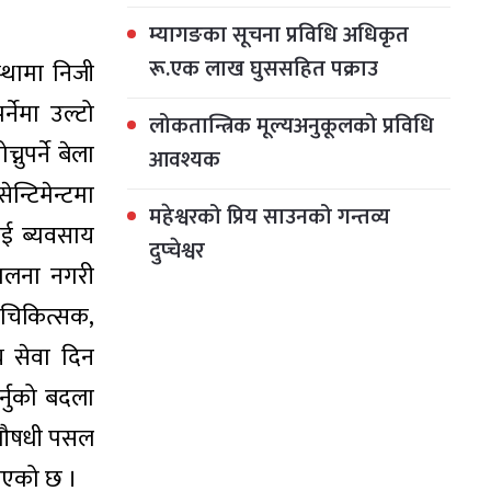
म्यागङका सूचना प्रविधि अधिकृत
रू.एक लाख घुससहित पक्राउ
्थामा निजी
नेमा उल्टो
लोकतान्त्रिक मूल्यअनुकूलको प्रविधि
ुपर्ने बेला
आवश्यक
न्टिमेन्टमा
महेश्वरको प्रिय साउनको गन्तव्य
ई ब्यवसाय
दुप्चेश्वर
पालना नगरी
चिकित्सक,
्य सेवा दिन
्नुको बदला
ो औषधी पसल
नाएको छ ।