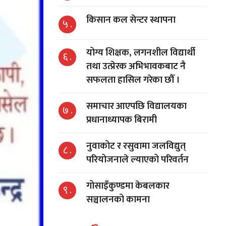
किसान कल सेन्टर स्थापना
५ .
योग्य शिक्षक, लगनशील विद्यार्थी
६ .
तथा उत्प्रेरक अभिभावकबाट नै
सफलता हासिल गरेका छौँ ।
समाचार आएपछि विद्यालयका
७ .
प्रधानाध्यापक बिरामी
नुवाकोट र रसुवामा जलविद्युत्
८ .
परियोजनाले ल्याएको परिवर्तन
गोसाइँकुण्डमा केबलकार
९ .
सञ्चालनको कामना