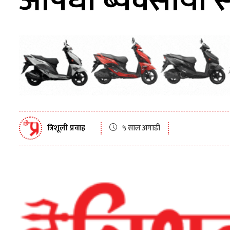
औषधी ब्यवसायी स
त्रिशूली प्रवाह
५ साल अगाडी