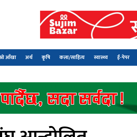
स्रो आँखा
अर्थ
कृषि
कला/साहित्य
स्वास्थ्य
ई-पेपर