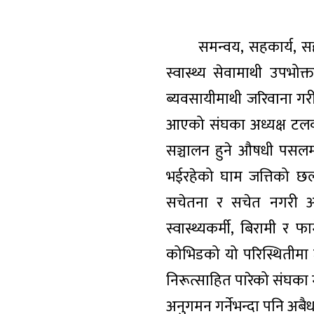
समन्वय, सहकार्य, सह-अस
स्वास्थ्य सेवामाथी उपभो
ब्यवसायीमाथी जरिवाना गरी
आएको संघका अध्यक्ष टलकमा
सञ्चालन हुने औषधी पसल
भईरहेको घाम जत्तिको छर्
सचेतना र सचेत नगरी अन
स्वास्थ्यकर्मी, बिरामी र फ
कोभिडको यो परिस्थितीमा 
निरूत्साहित पारेको संघक
अनुगमन गर्नेभन्दा पनि अबैध