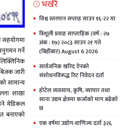
भर्खरै
विश्व स्तनपान सप्ताह साउन १६-२२ मा
त्रिशूली प्रवाह साप्ताहिक (वर्ष : २७
को सहयोगमा
अंक : १७) २०८३ साउन २१ गते
ुगमन गर्ने
(बिहीबार) August 6 2026
ोलिक्लिनिक
सार्वजनिक खरिद ऐनको
िल बिजक जारी
संशोधनविरूद्ध रिट निवेदन दर्ता
को सामान्य
होटेल व्यवसाय, कृषि, व्यापार तथा
िल्ला शाखा
साना उद्यम क्षेत्रमा कर्जाको माग बढेको
उने मेडिकल
छ
कित बनाएको
एक वर्षमा उद्योग-वाणिज्य दर्ता ३२६