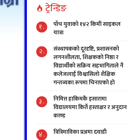
ट्रेन्डिङ
पाँच युवाको १४२ किमी साइकल
१ .
यात्रा
संस्थापकको दूरदृष्टि, प्रशासनको
२ .
लगनशीलता, शिक्षकको निष्ठा र
विद्यार्थीको सक्रिय सहभागिताले नै
कलेजलाई विश्वासिलो शैक्षिक
गन्तव्यका रूपमा चिनाएको हो
निमित्त हाकिमकै इसारामा
३ .
विद्यालयमा किर्ते हस्ताक्षर र अनुदान
काण्ड
त्रित्रिमाविका प्रअमा दवाडी
४ .