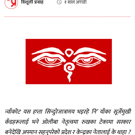
त्रिशूली प्रवाह
१ साल अगाडी
न्वाँकोट यस हप्ता सिन्दुरेजात्रामय भइरहे नि’ याँका सूर्जेमुखी
कँडहरूलाई भने ओलीबा नेतृत्वमा रुखका टेकामा सरकार
बनेदेखि अपमान सहनुपरेको प्रदेश र केन्द्रका नेतालाई के थाहा ?