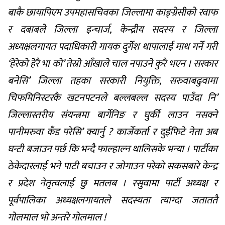
बाकै छायापिएम उपमहासचिवका जिल्लामा काङ्ग्रेसीको रवाफ
र दबाबले जिल्ला इन्चार्ज, केन्द्रीय सदस्य र जिल्ला
अध्यक्षलगायत पदाधिकारी गायक दुर्गेश थापालाई माथ गर्ने गरी
‘हेरेको हेरै भा को’ तेस्रो आँखाले चाल नपाउने कुरै भएन । सरकार
बनेसि’ जिल्ला तहका सरकारी नियुक्ति, सरुवाबढुवामा
चिफमिनिस्टरकै खटनपटनले बल्लबल्ल सदस्य पाउँदा नि’
जिल्लास्तरीय संयन्त्रमा बार्गेनिङ र घुर्की लाउन नसक्ने
पानीमरुवा कँड परेसि’ क्यार्नु ? कार्जेकर्ता र दुईफिटे नेता अब
घन्टी बजाउन पर्छ कि भन्दै फाल्हाल्न थालिसके भन्या । पार्टीका
ठेकेदारलाई भने पाटी बचाउन र जोगाउन परेको सकसबारे केन्द्र
र प्रदेश नेतृत्वलाई छु मतलब । रसुवामा पार्टी अध्यक्ष र
पूर्वपालिका अध्यक्षलगायतले सदस्यता त्याग्दा जताततै
गोलमाल भो अन्तरे गोलमाल !