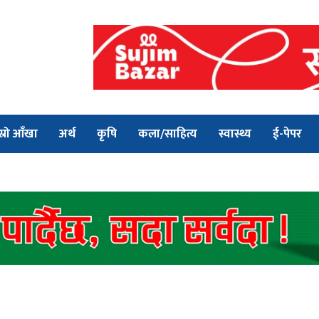
स्रो आँखा
अर्थ
कृषि
कला/साहित्य
स्वास्थ्य
ई-पेपर