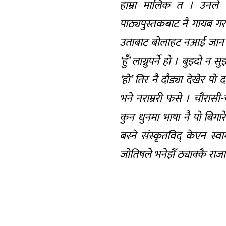
हाम्रा मालिक त । उनले क
पाठ्यपुस्तकबाट नै गायब गराइ
उताबाट बोलाहट नआई जान मिले
‘हुँ’ लाग्नुपर्ने हो । बुझ्दो 
‘हो’ तिर नै दौड्या देखेर 
भने नराम्ररी फसे । चौरास
कुन धुनमा भाषा नै पो बिगार
बस्ने संस्कृतविद् केएन स्वाम
जोतिषले भनेझैँ ठ्याक्कै रा