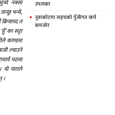
च्चे नक्सा
उपत्यका
ान्छु भन्थे,
नुवाकोटमा सङ्घको पुँजीगत खर्च
 क्रियापद त
कमजोर
हुँ’ का सट्टा
ोले काण्डमा
ाजी ल्याउने
ाचार्य मठमा
 । यो पाराले
् ।