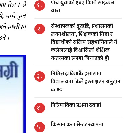
पाँच युवाको १४२ किमी साइकल
ए तेल । ग्रे
१ .
यात्रा
, चम्चे कुन
ते अनेकथरीका
संस्थापकको दूरदृष्टि, प्रशासनको
२ .
लगनशीलता, शिक्षकको निष्ठा र
उने ।
विद्यार्थीको सक्रिय सहभागिताले नै
कलेजलाई विश्वासिलो शैक्षिक
गन्तव्यका रूपमा चिनाएको हो
निमित्त हाकिमकै इसारामा
३ .
विद्यालयमा किर्ते हस्ताक्षर र अनुदान
काण्ड
त्रित्रिमाविका प्रअमा दवाडी
४ .
किसान कल सेन्टर स्थापना
५ .