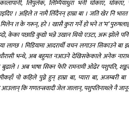
ालापानी, लिपुलेक, लिम्पियाधुरा भनी घोकाए, घोकाए, चु
दिए । अहिले त नामै लिँदैनन् हाम्रा बा । जति खेर नि भारत ज
न त के गरून्, हरे । खासै कुरा गर्ने हो भने त ‘म’ पुरुषलाई
न सुझ्दो, केका पछाडि कुद्यो भन्ने उखान थियो एउटा, अरू झोले पनि ‘
पो दया लाग्छ । मिडियामा आदरार्थी वचन लगाउन सिकाउने बा झ
ी-चौरासी भन्थे, अब बहुमत नआउने देखिसकेकाले अनेक नाराब
े बुढाले । अब भाषा सिक्न फेरि रामनामी ओढेर पशुपति, शङ्कर
ीकहाँ पो कहिले पुग्ने हुन् हाम्रा बा, प्यारा बा, अजम्बरी बा
जा आउलान् कि गणतन्त्रवादी जेल जालान्, पशुपतिनाथले नै जानून