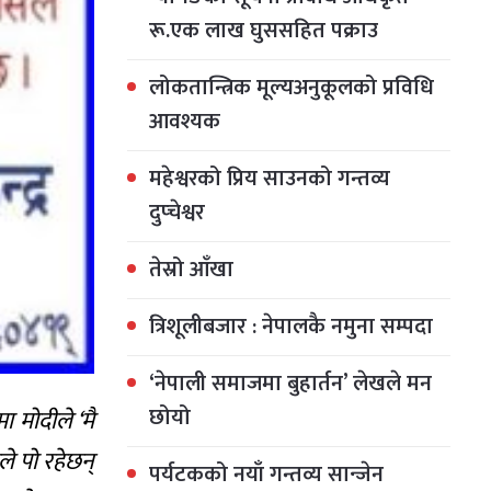
रू.एक लाख घुससहित पक्राउ
लोकतान्त्रिक मूल्यअनुकूलको प्रविधि
आवश्यक
महेश्वरको प्रिय साउनको गन्तव्य
दुप्चेश्वर
तेस्रो आँखा
त्रिशूलीबजार : नेपालकै नमुना सम्पदा
‘नेपाली समाजमा बुहार्तन’ लेखले मन
छोयो
ा मोदीले ‘मै
े पो रहेछन्
पर्यटकको नयाँ गन्तव्य सान्जेन