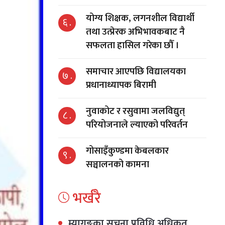
योग्य शिक्षक, लगनशील विद्यार्थी
६ .
तथा उत्प्रेरक अभिभावकबाट नै
सफलता हासिल गरेका छौँ ।
समाचार आएपछि विद्यालयका
७ .
प्रधानाध्यापक बिरामी
नुवाकोट र रसुवामा जलविद्युत्
८ .
परियोजनाले ल्याएको परिवर्तन
गोसाइँकुण्डमा केबलकार
९ .
सञ्चालनको कामना
भर्खरै
म्यागङका सूचना प्रविधि अधिकृत