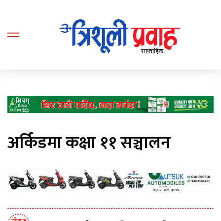
अर्किडमा कक्षा ११ सञ्चालन