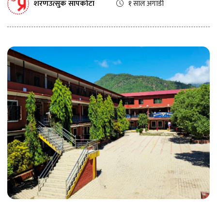
शरणउत्सुक सापकोटा
१ साल अगाडी