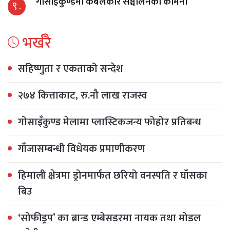
गोसाइँकुण्डमा केबलकार सञ्चालनको कामना
९ .
भर्खरै
सहिष्णुता र एकताको सन्देश
२७४ कित्ताकाट, रु.नौ लाख राजस्व
गोसाइँकुण्ड मेलामा प्लास्टिकजन्य फोहोर प्रतिबन्ध
गाँजासम्बन्धी विधेयक प्रमाणीकरण
हिमाली क्षेत्रमा ड्रोनमार्फत छरियो वनस्पति र घाँसका
बिउ
‘सोफीड्रप’ का ब्रान्ड एम्बेसडरमा नायक तथा मोडल