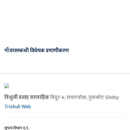
गाँजासम्बन्धी विधेयक प्रमाणीकरण
त्रिशुली प्रवाह साप्ताहिक
विदुर-४, संचारचोक, नुवाकोट Siteby:
Trishuli Web
सूचना विभाग द.न. :