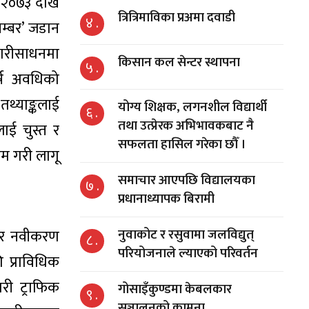
े २०७३ देखि
त्रित्रिमाविका प्रअमा दवाडी
४ .
नम्बर’ जडान
वारीसाधनमा
किसान कल सेन्टर स्थापना
५ .
र्ष अवधिको
्याङ्कलाई
योग्य शिक्षक, लगनशील विद्यार्थी
६ .
तथा उत्प्रेरक अभिभावकबाट नै
लाई चुस्त र
सफलता हासिल गरेका छौँ ।
यम गरी लागू
समाचार आएपछि विद्यालयका
७ .
प्रधानाध्यापक बिरामी
नुवाकोट र रसुवामा जलविद्युत्
ी र नवीकरण
८ .
परियोजनाले ल्याएको परिवर्तन
ि प्राविधिक
री ट्राफिक
गोसाइँकुण्डमा केबलकार
९ .
सञ्चालनको कामना