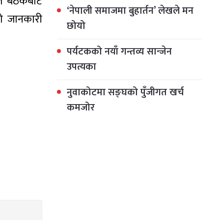
ले बैठकबाट
‘नेपाली समाजमा बुहार्तन’ लेखले मन
एको जानकारी
छोयो
पर्यटकको नयाँ गन्तव्य सान्जेन
उपत्यका
नुवाकोटमा सङ्घको पुँजीगत खर्च
कमजोर