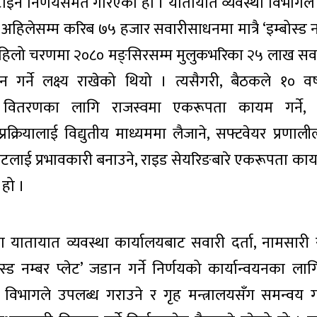
खटाइने निर्णयसमेत गरिएको हो । यातायात व्यवस्था विभागल
ि अहिलेसम्म करिब ७५ हजार सवारीसाधनमा मात्रै ‘इम्बोस्ड 
पहिलो चरणमा २०८० मङ्सिरसम्म मुलुकभरिका २५ लाख स
डान गर्ने लक्ष्य राखेको थियो । त्यसैगरी, बैठकले १० व
 वितरणका लागि राजस्वमा एकरूपता कायम गर्ने, तथ
प्रक्रियालाई विद्युतीय माध्यममा लैजाने, सफ्टवेयर प्रणाली
स्र्योटलाई प्रभावकारी बनाउने, राइड सेयरिङबारे एकरूपता का
 हो ।
 यातायात व्यवस्था कार्यालयबाट सवारी दर्ता, नामसार
ोस्ड नम्बर प्लेट’ जडान गर्ने निर्णयको कार्यान्वयनका लाग
विभागले उपलब्ध गराउने र गृह मन्त्रालयसँग समन्वय ग