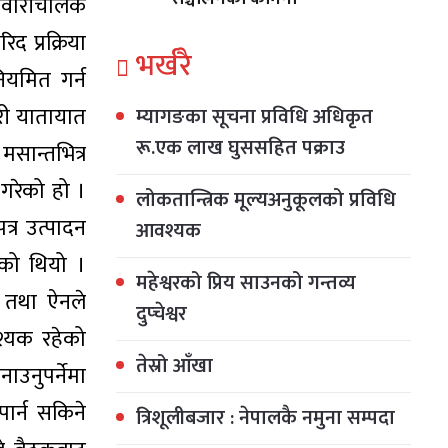
 सवारीचालक
द प्रक्रिया
भर्खरै
ियमित गर्न
गरी यातायात
म्यागङका सूचना प्रविधि अधिकृत
रू.एक लाख घुससहित पक्राउ
सान्तभित्र
 गरेको हो ।
लोकतान्त्रिक मूल्यअनुकूलको प्रविधि
्र उत्पादन
आवश्यक
एको थियो ।
महेश्वरको प्रिय साउनको गन्तव्य
न तथा ऐनले
दुप्चेश्वर
वश्यक रहेको
तेस्रो आँखा
ाउनुपर्नेमा
पार्न सकिने
त्रिशूलीबजार : नेपालकै नमुना सम्पदा