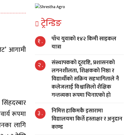
ट्रेन्डिङ
पाँच युवाको १४२ किमी साइकल
१ .
यात्रा
लेट’ आगामी
संस्थापकको दूरदृष्टि, प्रशासनको
२ .
लगनशीलता, शिक्षकको निष्ठा र
विद्यार्थीको सक्रिय सहभागिताले नै
कलेजलाई विश्वासिलो शैक्षिक
गन्तव्यका रूपमा चिनाएको हो
ा सिंहदरबार
निमित्त हाकिमकै इसारामा
३ .
वार्य रूपमा
विद्यालयमा किर्ते हस्ताक्षर र अनुदान
्वयनका लागि
काण्ड