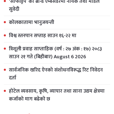
‘सोफीड्रप’ का ब्रान्ड एम्बेसडरमा नायक तथा मोडल
सुवेदी
कोलकातामा भानुजयन्ती
विश्व स्तनपान सप्ताह साउन १६-२२ मा
त्रिशूली प्रवाह साप्ताहिक (वर्ष : २७ अंक : १७) २०८३
साउन २१ गते (बिहीबार) August 6 2026
सार्वजनिक खरिद ऐनको संशोधनविरूद्ध रिट निवेदन
दर्ता
होटेल व्यवसाय, कृषि, व्यापार तथा साना उद्यम क्षेत्रमा
कर्जाको माग बढेको छ