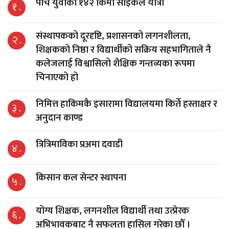
पाँच युवाको १४२ किमी साइकल यात्रा
१ .
संस्थापकको दूरदृष्टि, प्रशासनको लगनशीलता,
२ .
शिक्षकको निष्ठा र विद्यार्थीको सक्रिय सहभागिताले नै
कलेजलाई विश्वासिलो शैक्षिक गन्तव्यका रूपमा
चिनाएको हो
निमित्त हाकिमकै इसारामा विद्यालयमा किर्ते हस्ताक्षर र
३ .
अनुदान काण्ड
त्रित्रिमाविका प्रअमा दवाडी
४ .
किसान कल सेन्टर स्थापना
५ .
योग्य शिक्षक, लगनशील विद्यार्थी तथा उत्प्रेरक
६ .
अभिभावकबाट नै सफलता हासिल गरेका छौँ ।