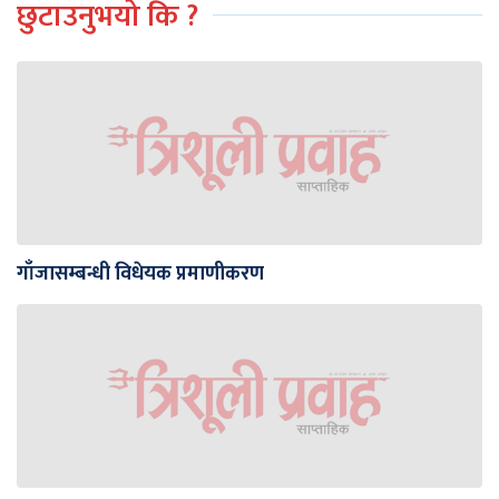
छुटाउनुभयो कि ?
गाँजासम्बन्धी विधेयक प्रमाणीकरण