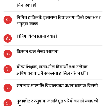
चिनाएको हो
निमित्त हाकिमकै इसारामा विद्यालयमा किर्ते हस्ताक्षर र
३ .
अनुदान काण्ड
त्रित्रिमाविका प्रअमा दवाडी
४ .
किसान कल सेन्टर स्थापना
५ .
योग्य शिक्षक, लगनशील विद्यार्थी तथा उत्प्रेरक
६ .
अभिभावकबाट नै सफलता हासिल गरेका छौँ ।
समाचार आएपछि विद्यालयका प्रधानाध्यापक बिरामी
७ .
नुवाकोट र रसुवामा जलविद्युत् परियोजनाले ल्याएको
८ .