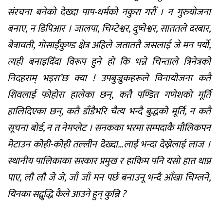
संरचना बनेको देख्दा पाप-धर्मको नकुरा गरौँ । न गुरुयोजना
बनाए, न डिपिआर । जालपा, चिम्टेश्वर, दुप्चेश्वर, साततले दरबार,
बेत्रावती, गोसाईँकुण्ड क्षेत्र अहिले जताततै जसलाई जे मन पर्यो,
त्यही बनाइदिँदा विरूप हुने हो कि भन्ने चिन्ताले त्रिनेत्रको
निदहराम् भइरा’छ क्या ! उपबुज्रुकहरूले विनायोजना कतै
शिवलाई फोहोरा हालेका छन्, कतै पण्डित गणेशको मूर्ति
हालिदिएका छन्, कतै डाँडैभरि चैत्य भन्दै बुद्धको मूर्ति, न कतै
सूचना बोर्ड, न त नेमप्लेट । सनकका भरमा सम्पदाकै मौलिकपन
मेटाउन कोही-कोही तल्लीन देख्दा…लाई भन्दा देख्नेलाई लाज ।
स्थानीय पालिकाका सरकार प्रमुख र हाकिम पनि यसो हात थाप्न
पाए, लौ लौ जे जे, जाँ जाँ मन पर्छ बनाउनू भन्दै आँखा चिम्लने,
यिनका सद्बुद्धि कैले आउने हुन् कुन्नि ?