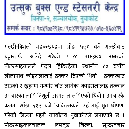
गल्छी-त्रिशुली सडकखण्डमा साँझ ५ः३० बजे गल्छीबाट
बट्टारतर्फ आउँदै गरेको ग।१८ प।६३७० नम्बरको
मोटरसाइकलले पैदल हिँडिरहेका स्थानीय ८० वर्षीय
लीलानाथ कोइरालालाई ठक्कर दिएको थियो । ठक्करबाट
टाउको र खुट्टामा गम्भीर चोट लागेका कोइरालालाई तत्काल
उपचारका लागि त्रिशूली अस्पताल लगिएको थियो । उपचारकै
क्रममा साँझ ६ः१५ बजे चिकित्सकले उहाँलाई मृत घोषणा
गरेको जिल्ला प्रहरी कार्यालय नुवाकोटले जनाएको छ ।
मोटरसाइकलचालक लमजुङ जिल्ला, सुन्दरबजार