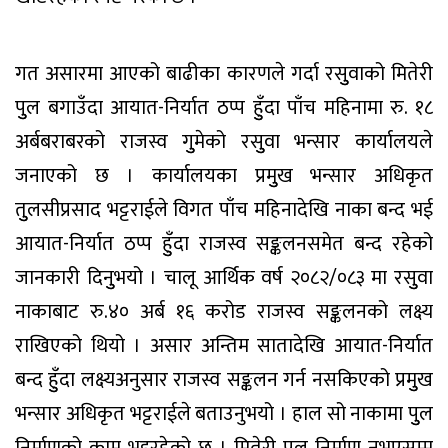
गत असारमा आएको बाढीका कारणले गर्दा रसुुवाको मितेरी
पुुल बगाउँदा आयात-निर्यात ठप्प हुुँदा पाँच महिनामा रु. १८
अर्बबराबरको राजस्व गुुमेको रसुुवा भन्सार कार्यालयले
जनाएको छ । कार्यालयका प्रमुुख भन्सार अधिकृत
तुुलसीप्रसाद भट्टराईले विगत पाँच महिनादेखि नाका बन्द भई
आयात-निर्यात ठप्प हुुँदा राजस्व सङ्कलनसमेत बन्द रहेको
जानकारी दिनुुभयो । चालू आर्थिक वर्ष २०८२/०८३ मा रसुुवा
नाकाबाट रु.४० अर्ब १६ करोड राजस्व सङ्कलनको लक्ष्य
राखिएको थियो । असार अन्तिम सातादेखि आयात-निर्यात
बन्द हुुँदा लक्ष्यअनुसार राजस्व सङ्कलन गर्न नसकिएको प्रमुुख
भन्सार अधिकृत भट्टराईले बताउनुभयो । हाल सो नाकामा पुुल