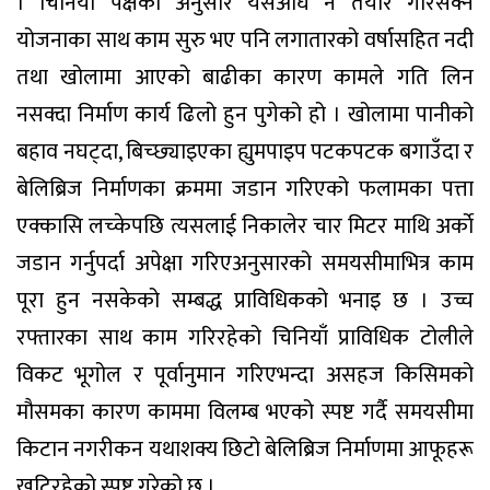
। चिनियाँ पक्षका अनुसार यसअघि नै तयार गरिसक्ने
योजनाका साथ काम सुरु भए पनि लगातारको वर्षासहित नदी
तथा खोलामा आएको बाढीका कारण कामले गति लिन
नसक्दा निर्माण कार्य ढिलो हुन पुगेको हो । खोलामा पानीको
बहाव नघट्दा, बिच्छ्याइएका ह्युमपाइप पटकपटक बगाउँदा र
बेलिब्रिज निर्माणका क्रममा जडान गरिएको फलामका पत्ता
एक्कासि लच्केपछि त्यसलाई निकालेर चार मिटर माथि अर्काे
जडान गर्नुपर्दा अपेक्षा गरिएअनुसारको समयसीमाभित्र काम
पूरा हुन नसकेको सम्बद्ध प्राविधिकको भनाइ छ । उच्च
रफ्तारका साथ काम गरिरहेको चिनियाँ प्राविधिक टोलीले
विकट भूगोल र पूर्वानुमान गरिएभन्दा असहज किसिमको
मौसमका कारण काममा विलम्ब भएको स्पष्ट गर्दै समयसीमा
किटान नगरीकन यथाशक्य छिटो बेलिब्रिज निर्माणमा आफूहरू
खटिरहेको स्पष्ट गरेको छ ।