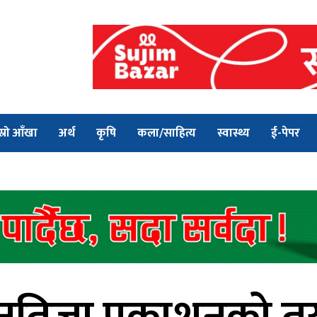
स्रो आँखा
अर्थ
कृषि
कला/साहित्य
स्वास्थ्य
ई-पेपर