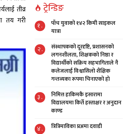
ट्रेन्डिङ
र्यलाई तीव्र
िका तय गरी
पाँच युवाको १४२ किमी साइकल
१ .
यात्रा
संस्थापकको दूरदृष्टि, प्रशासनको
२ .
लगनशीलता, शिक्षकको निष्ठा र
विद्यार्थीको सक्रिय सहभागिताले नै
कलेजलाई विश्वासिलो शैक्षिक
गन्तव्यका रूपमा चिनाएको हो
निमित्त हाकिमकै इसारामा
३ .
विद्यालयमा किर्ते हस्ताक्षर र अनुदान
काण्ड
त्रित्रिमाविका प्रअमा दवाडी
४ .