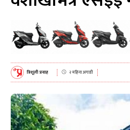
वैशाखभित्रै एसइई
त्रिशूली प्रवाह
२ महिना अगाडी