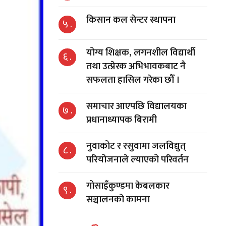
किसान कल सेन्टर स्थापना
५ .
योग्य शिक्षक, लगनशील विद्यार्थी
६ .
तथा उत्प्रेरक अभिभावकबाट नै
सफलता हासिल गरेका छौँ ।
समाचार आएपछि विद्यालयका
७ .
प्रधानाध्यापक बिरामी
नुवाकोट र रसुवामा जलविद्युत्
८ .
परियोजनाले ल्याएको परिवर्तन
गोसाइँकुण्डमा केबलकार
९ .
सञ्चालनको कामना