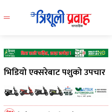
भिडियो एक्सरेबाट पशुको उपचार