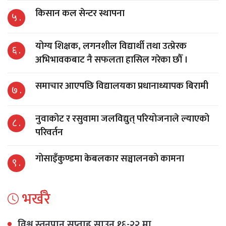
किसान कल सेन्टर स्थापना
५ .
योग्य शिक्षक, लगनशील विद्यार्थी तथा उत्प्रेरक
६ .
अभिभावकबाट नै सफलता हासिल गरेका छौँ ।
समाचार आएपछि विद्यालयका प्रधानाध्यापक बिरामी
७ .
नुवाकोट र रसुवामा जलविद्युत् परियोजनाले ल्याएको
८ .
परिवर्तन
गोसाइँकुण्डमा केबलकार सञ्चालनको कामना
९ .
भर्खरै
विश्व स्तनपान सप्ताह साउन १६-२२ मा