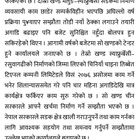
फर्किएको छ । दोस्रो खण्ड मैलुङ–स्याफ्रुबेँसी सडकमा निर्माण
व्यवसायी काम छाडेर सम्पर्कविहीन भएपछि अघिल्लो वर्ष
प्रक्रिया पु¥याएर सम्झौता तोडी नयाँ ठेक्का लगाउने तयारी
अगाडि बढाइए पनि बजेट सुनिश्चित नहुँदा बोलपत्र हुन
सकिरहेको थिएन । आगामी वर्षको बजेटमा सो खण्डको टेन्डर
हुने कार्यालयले जनाएको छ । तेस्रो खण्ड स्याफ्रुबेँसी–
रसुवागढीको निर्माणको जिम्मा लिएको चिनियाँ चाइना तिब्बेत
टिएनल कम्पनी लिमिटेडले विसं २०७६ असोजमा काम गर्ने
भनेर शिलान्याससमेत गरे पनि चार महिना अगाडिदेखि मात्र
कार्यक्षेत्र फर्किएर काम सुरु गरेको छ । सो खण्ड चीन
सरकारले आफ्नै खर्चमा निर्माण गर्ने सम्झौता भएको छ ।
नेपाल सरकारले सडक क्षेत्र खाली गराउनुपर्ने तथा काम गर्नका
लागि आवश्यक सहयोग तथा समन्वय गर्नुपर्ने सम्झौतामा
उल्लेख भएको कार्यालयले बताएको छ ।