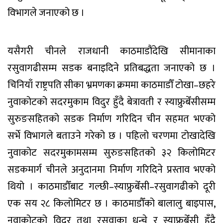
विभागले जनाएको छ ।
यसैगरी चीनले राजधानी काठमाडौंदेखि सीमानाका
रसुवागढीसम्म सडक बनाइदिने प्रतिबद्धता जनाएको छ ।
चिनियाँ राष्ट्रपति सीका भ्रमणका क्रममा काठमाडौँ टोखा–छहरे
नुवाकोटको सदरमुकाम विदुर हुँदै बेत्रावती र स्याफ्रुबेँसीसम्म
सुरुङसहितको सडक निर्माण गरिदिन चीन सहमत भएको
सर्भे विभागले बताउने गरेको छ । पहिलो चरणमा टोखादेखि
नुवाकोट सदरमुकामसम्म सुरुङसहितको ३२ किलोमिटर
सडकमार्ग चीनले अनुदानमा निर्माण गरिदिने प्रस्ताव भएको
थियो । काठमाडौँबाट गल्छी–स्याफ्रुबेँसी–रसुवागढीको दूरी
एक सय २८ किलोमिटर छ । काठमाडौँको बालालु बाइपास,
नुवाकोटको विदुर तथा रसुवाका धुन्चे र स्याफ्रुबेँसी हुँदै