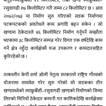
मैलुङ–स्याफ्रुबेँसी १९ किलोमिटर, तेस्रो खण्ड स्याफ्रुबेँसी–
रसुवागढी १७ किलोमिटर गरी जम्मा ८२ किलोमिटर छ । आव
२०७२/०७३ मा निर्माण सुरु गरिएको सडक निर्माणमा
पटकपटकको अवरोधले काम अगाडि बढ्न सकेन । सो
खण्डमा ठेकेदारले ४६ किलोमिटर निर्माण गर्नुपर्ने सम्झौता
भएकामा ३८ किलोमिटर सम्पन्न गरेर विगत एक वर्षदेखि काम
गर्ने क्षेत्र नहुँदा कार्यक्षेत्रमै यन्त्र उपकरण र कामदारसहित
कुरिरहेको छ ।
तत्कालीन केपी शर्मा ओली नेतृत्व सरकारले राष्ट्रिय गौरवको
योजनामा समावेश गरेर सुरु गरेको सो सडकका तीन
खण्डमध्येको स्याफ्रुबेँसी–रसुवागढी खण्डको निर्माणको जिम्मा
लिएको चिनियाँ ठेकेदार कम्पनी गत कात्तिकदेखि कार्यक्षेत्रमा