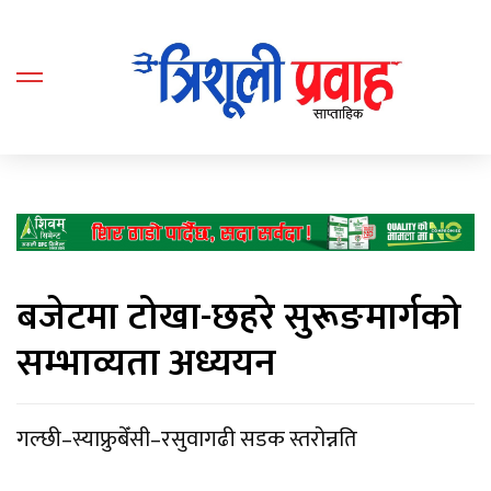
बजेटमा टोखा-छहरे सुरूङमार्गको
सम्भाव्यता अध्ययन
गल्छी–स्याफ्रुबेँसी–रसुवागढी सडक स्तरोन्नति