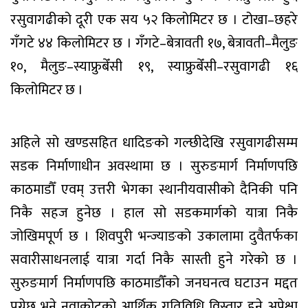
रसुवागढीको दूरी एक सय ५२ किलोमिटर छ । टोखा–छहरे
गँगटे ४४ किलोमिटर छ । गँगटे–बेत्रावती १७, बेत्रावती–मैलुङ
१०, मैलुङ–स्याफ्रुबेँसी १९, स्याफ्रुबेँसी–रसुवागढी १६
किलोमिटर छ ।
अहिले सो खण्डसहित धादिङको गल्छीदेखि रसुवागढीसम्म
सडक निर्माणाधीन अवस्थामा छ । सुरुङमार्ग निर्माणपछि
काठमाडौँ एवम् उत्तरी भेगका स्थानीयवासीको दैनिकी पनि
निकै सहज हुनेछ । हाल सो सडकमार्गको यात्रा निकै
जोखिमपूर्ण छ । शिवपुरी भन्ज्याङको उकालामा दुवैतर्फका
सवारीसाधनलाई यात्रा गर्दा निकै सास्ती हुने गरेको छ ।
सुरुङमार्ग निर्माणपछि काठमाडौँको जनघनत्व घटाउन मद्दत
पुग्नेछ भने नुवाकोटको आर्थिक गतिविधि विस्तार हुने अपेक्षा