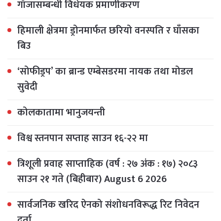
गाँजासम्बन्धी विधेयक प्रमाणीकरण
हिमाली क्षेत्रमा ड्रोनमार्फत छरियो वनस्पति र घाँसका
बिउ
‘सोफीड्रप’ का ब्रान्ड एम्बेसडरमा नायक तथा मोडल
सुवेदी
कोलकातामा भानुजयन्ती
विश्व स्तनपान सप्ताह साउन १६-२२ मा
त्रिशूली प्रवाह साप्ताहिक (वर्ष : २७ अंक : १७) २०८३
साउन २१ गते (बिहीबार) August 6 2026
सार्वजनिक खरिद ऐनको संशोधनविरूद्ध रिट निवेदन
दर्ता