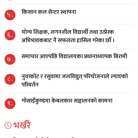
किसान कल सेन्टर स्थापना
५ .
योग्य शिक्षक, लगनशील विद्यार्थी तथा उत्प्रेरक
६ .
अभिभावकबाट नै सफलता हासिल गरेका छौँ ।
समाचार आएपछि विद्यालयका प्रधानाध्यापक बिरामी
७ .
नुवाकोट र रसुवामा जलविद्युत् परियोजनाले ल्याएको
८ .
परिवर्तन
गोसाइँकुण्डमा केबलकार सञ्चालनको कामना
९ .
भर्खरै