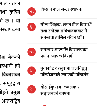
 कम लागतका
किसान कल सेन्टर स्थापना
५ .
था कृत्रिम
आएको छ । यो
योग्य शिक्षक, लगनशील विद्यार्थी
६ .
संस्थापकमा
तथा उत्प्रेरक अभिभावकबाट नै
सफलता हासिल गरेका छौँ ।
समाचार आएपछि विद्यालयका
७ .
प्रधानाध्यापक बिरामी
श्व बैंकको
सहभागी हुने
नुवाकोट र रसुवामा जलविद्युत्
८ .
गो विकासका
परियोजनाले ल्याएको परिवर्तन
क समूहद्वारा
गोसाइँकुण्डमा केबलकार
९ .
्ने प्रमुख
सञ्चालनको कामना
तर्राष्ट्रिय