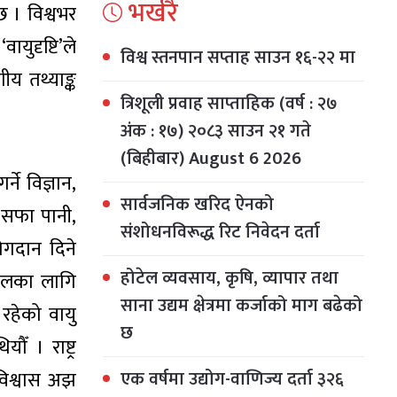
भर्खरै
छ । विश्वभर
ायुदृष्टि’ले
विश्व स्तनपान सप्ताह साउन १६-२२ मा
ीय तथ्याङ्क
त्रिशूली प्रवाह साप्ताहिक (वर्ष : २७
अंक : १७) २०८३ साउन २१ गते
(बिहीबार) August 6 2026
ने विज्ञान,
सार्वजनिक खरिद ऐनको
 सफा पानी,
संशोधनविरूद्ध रिट निवेदन दर्ता
योगदान दिने
होटेल व्यवसाय, कृषि, व्यापार तथा
पालका लागि
साना उद्यम क्षेत्रमा कर्जाको माग बढेको
रहेको वायु
छ
ँ । राष्ट्र
 विश्वास अझ
एक वर्षमा उद्योग-वाणिज्य दर्ता ३२६