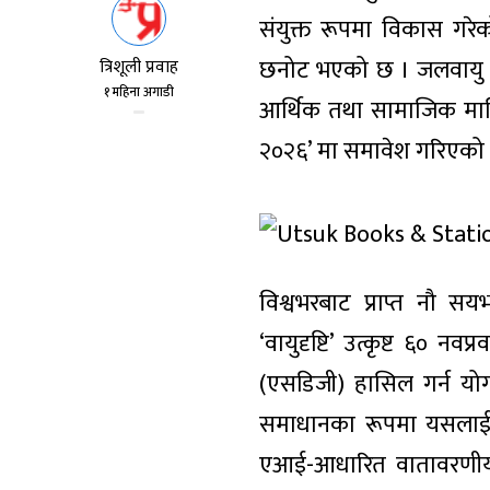
संयुक्त रूपमा विकास गरेको ‘व
छनोट भएको छ । जलवायु प्रवि
त्रिशूली प्रवाह
१ महिना अगाडी
आर्थिक तथा सामाजिक माम
२०२६’ मा समावेश गरिएको 
विश्वभरबाट प्राप्त नौ सयभ
‘वायुदृष्टि’ उत्कृष्ट ६० 
(एसडिजी) हासिल गर्न योगदा
समाधानका रूपमा यसलाई छ
एआई-आधारित वातावरणीय स