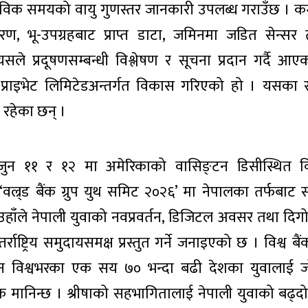
ास्तविक समयको वायु गुणस्तर जानकारी उपलब्ध गराउँछ ।
, भू-उपग्रहबाट प्राप्त डाटा, जमिनमा जडित सेन्सर त
त यसले प्रदूषणसम्बन्धी विश्लेषण र सूचना प्रदान गर्दै 
रिज प्राइभेट लिमिटेडअन्तर्गत विकास गरिएको हो । यसका 
 रहेका छन् ।
जुन ११ र १२ मा अमेरिकाको वासिङ्टन डिसीस्थित वि
वल्र्ड बैंक ग्रुप युथ समिट २०२६’ मा नेपालका तर्फबाट 
हाँले नेपाली युवाको नवप्रवर्तन, डिजिटल अवसर तथा दि
र्राष्ट्रिय समुदायसमक्ष प्रस्तुत गर्ने जनाइएको छ । विश्व बैं
लन विश्वभरका एक सय ७० भन्दा बढी देशका युवालाई जोड
ये एक मानिन्छ । श्रीषाको सहभागितालाई नेपाली युवाको बढ्दो अन्