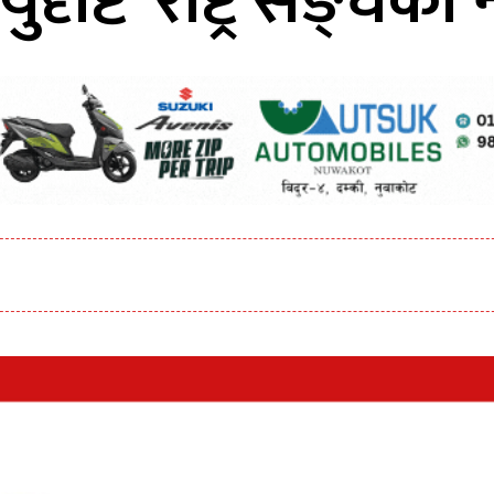
युदृष्टि’ राष्ट्र सङ्घक