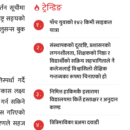
ट्रेन्डिङ
वर्तन सूचीमा
्ट्र सङ्घको
पाँच युवाको १४२ किमी साइकल
१ .
लुसन्स बुक
यात्रा
संस्थापकको दूरदृष्टि, प्रशासनको
२ .
लगनशीलता, शिक्षकको निष्ठा र
विद्यार्थीको सक्रिय सहभागिताले नै
कलेजलाई विश्वासिलो शैक्षिक
गन्तव्यका रूपमा चिनाएको हो
पर्धा गर्दै
िकास लक्ष्य
निमित्त हाकिमकै इसारामा
३ .
विद्यालयमा किर्ते हस्ताक्षर र अनुदान
 गर्न सकिने
काण्ड
कास गरिएको
धारणले सहज
त्रित्रिमाविका प्रअमा दवाडी
४ .