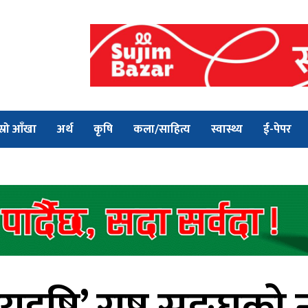
स्रो आँखा
अर्थ
कृषि
कला/साहित्य
स्वास्थ्य
ई-पेपर