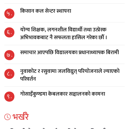
किसान कल सेन्टर स्थापना
५ .
योग्य शिक्षक, लगनशील विद्यार्थी तथा उत्प्रेरक
६ .
अभिभावकबाट नै सफलता हासिल गरेका छौँ ।
समाचार आएपछि विद्यालयका प्रधानाध्यापक बिरामी
७ .
नुवाकोट र रसुवामा जलविद्युत् परियोजनाले ल्याएको
८ .
परिवर्तन
गोसाइँकुण्डमा केबलकार सञ्चालनको कामना
९ .
भर्खरै