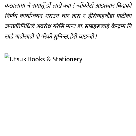
कठालामा नै समातूँ झैँ लाग्ने क्या ! न्वाँकोटाँ आइतबार बिदाको
निर्णय कार्यान्वयन गराउन चार तारा र हँसियाहथौडा पाटीका
जनप्रतिनिधिले अवरोध गरेसि मान्य डा. साबहरूलाई केन्द्रमा नि
साह्रै गाह्रोसाह्रो पो परेको सुनिन्छ, हेरी चाइन्जो !