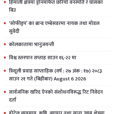
हिमाली क्षेत्रमा ड्रोनमार्फत छरियो वनस्पति र घाँसका
बिउ
‘सोफीड्रप’ का ब्रान्ड एम्बेसडरमा नायक तथा मोडल
सुवेदी
कोलकातामा भानुजयन्ती
विश्व स्तनपान सप्ताह साउन १६-२२ मा
त्रिशूली प्रवाह साप्ताहिक (वर्ष : २७ अंक : १७) २०८३
साउन २१ गते (बिहीबार) August 6 2026
सार्वजनिक खरिद ऐनको संशोधनविरूद्ध रिट निवेदन
दर्ता
होटेल व्यवसाय, कृषि, व्यापार तथा साना उद्यम क्षेत्रमा