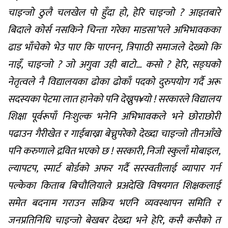
चाइन्जो ठुलै चलखेल पो हुँदा हो, हेरि चाइन्जो ? आइतबारे
बिदाले कोर्स नसकिने चिन्ता गरेका माडसा’पले अभिभावकका
ढाड भाँचेको भेउ पाए कि पाएनन्, त्रिपााठी समाजले देख्यो कि
नाइँ, चाइन्जो ? जो अगुवा उही बाटो… कसो ? हेरि, सङ्घको
नेतृत्वले नै विद्यालयका ढोका ढोकाँ पदको दुरुपयोग गर्दै अरू
सदस्यका पेटमा लात हानेको पनि देख्नुप¥यो ! सरकारले विद्यालय
शिक्षा पूर्वरूपाँ निःशुल्क भनेनि अभिभावकले भने छोराछोरी
पढाउन गैरीखेत र गाईबाख्रा बेच्नुपरेको देख्दा चाइन्जो तीनआँखे
पनि करुणाले द्रवित भएको छ ! सरकारी, निजी स्कुलाँ मोबाइल,
ल्यापटप, स्मार्ट बोर्डको अफर गर्दै सरस्वतीलाई व्यापार गर्न
पल्केका किताब बिचौलियाले प्रअदेखि विषयगत शिक्षकलाई
समेत बदनाम गराउन सक्रिय भएनि व्यवस्थापन समिति र
जनप्रतिनिधि चाइन्जो बेखबर देख्दा भने हेरि, कसै कसैको त