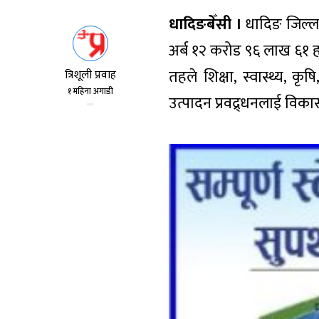
धादिङबेँसी ।
धादिङ जिल्ला
अर्ब १२ करोड ९६ लाख ६१ 
तहले शिक्षा, स्वास्थ्य, कृ
त्रिशूली प्रवाह
१ महिना अगाडी
उत्पादन प्रवद्र्धनलाई वि