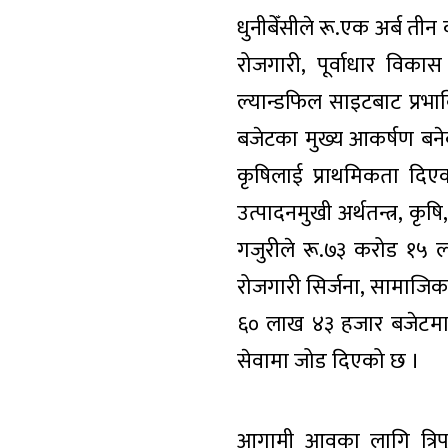
धुनीबेँसीले रू.एक अर्ब तीन
रोजगारी, पूर्वाधार विका
ल्यान्डफिल साइटबाट प्रभावि
बजेटका मुख्य आकर्षण बनेक
कृषिलाई प्राथमिकता दिए
उत्पादनमुखी अर्थतन्त्र, क
गजुरीले रू.७३ करोड १५ लाख
रोजगारी सिर्जना, सामाजिक
६० लाख ४३ हजार बजेटमार्फत 
सेवामा जोड दिएको छ ।
आगामी आवका लागि त्रिपु