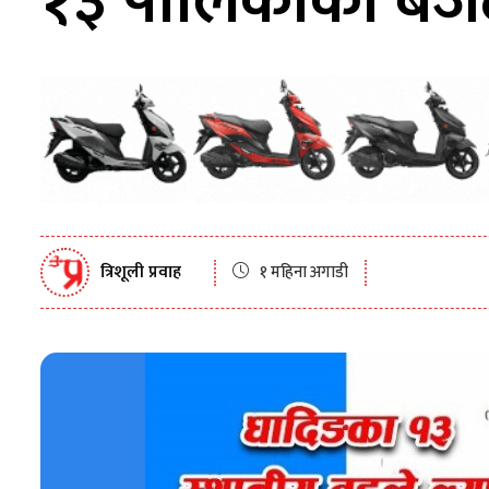
१३ पालिकाको बजेट 
त्रिशूली प्रवाह
१ महिना अगाडी