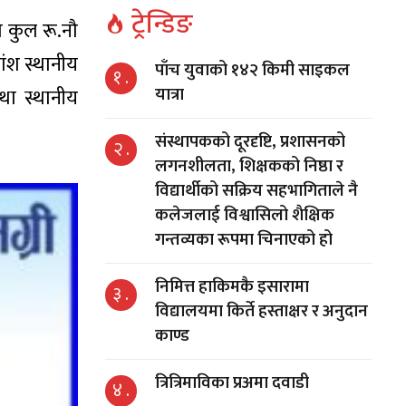
ट्रेन्डिङ
 कुल रू.नौ
ंश स्थानीय
पाँच युवाको १४२ किमी साइकल
१ .
यात्रा
तथा स्थानीय
संस्थापकको दूरदृष्टि, प्रशासनको
२ .
लगनशीलता, शिक्षकको निष्ठा र
विद्यार्थीको सक्रिय सहभागिताले नै
कलेजलाई विश्वासिलो शैक्षिक
गन्तव्यका रूपमा चिनाएको हो
निमित्त हाकिमकै इसारामा
३ .
विद्यालयमा किर्ते हस्ताक्षर र अनुदान
काण्ड
त्रित्रिमाविका प्रअमा दवाडी
४ .