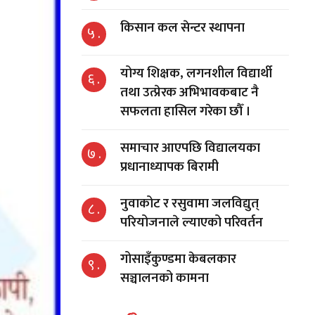
किसान कल सेन्टर स्थापना
५ .
योग्य शिक्षक, लगनशील विद्यार्थी
६ .
तथा उत्प्रेरक अभिभावकबाट नै
सफलता हासिल गरेका छौँ ।
समाचार आएपछि विद्यालयका
७ .
प्रधानाध्यापक बिरामी
नुवाकोट र रसुवामा जलविद्युत्
८ .
परियोजनाले ल्याएको परिवर्तन
गोसाइँकुण्डमा केबलकार
९ .
सञ्चालनको कामना