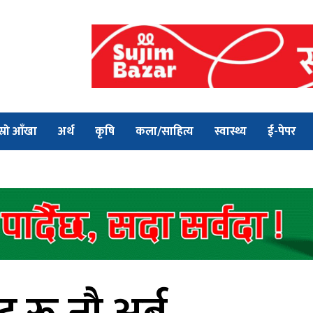
स्रो आँखा
अर्थ
कृषि
कला/साहित्य
स्वास्थ्य
ई-पेपर