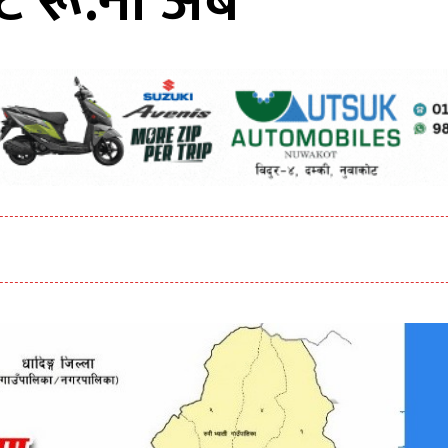
रू.नौ अर्ब