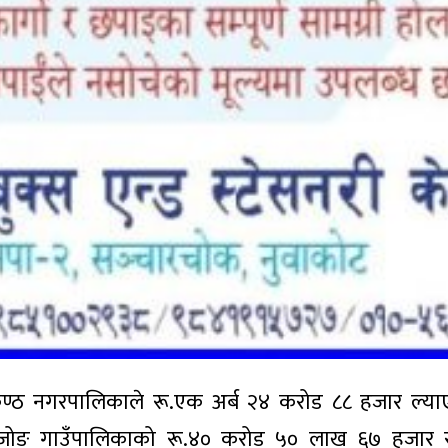
कण्ठ नगरपालिकाले रू.एक अर्ब २४ करोड ८८ हजार ल्य
-डबजोङ गाउँपालिकाको रू.४० करोड ५० लाख ६७ हजार 