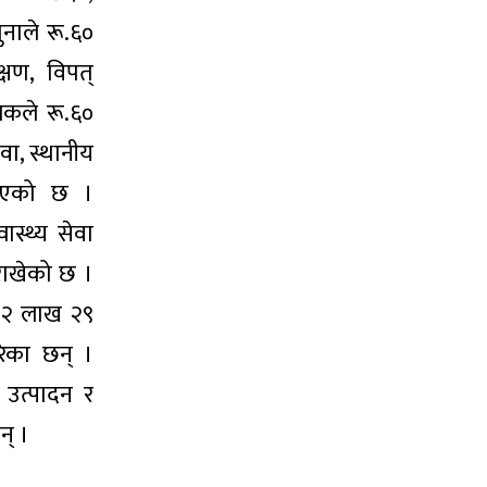
ुनाले रू.६०
्षण, विपत्
ेकले रू.६०
वा, स्थानीय
 दिएको छ ।
स्थ्य सेवा
राखेको छ ।
 २२ लाख २९
ेका छन् ।
 उत्पादन र
न् ।