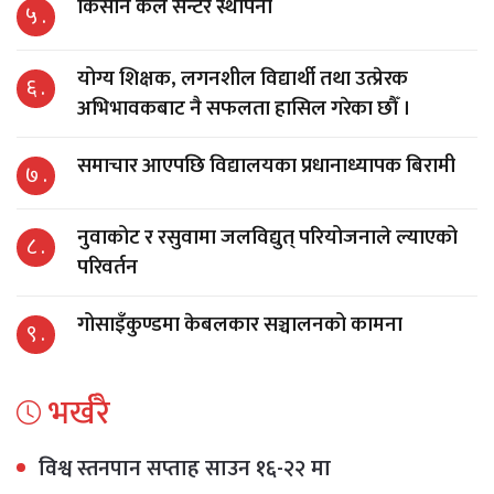
किसान कल सेन्टर स्थापना
५ .
योग्य शिक्षक, लगनशील विद्यार्थी तथा उत्प्रेरक
६ .
अभिभावकबाट नै सफलता हासिल गरेका छौँ ।
समाचार आएपछि विद्यालयका प्रधानाध्यापक बिरामी
७ .
नुवाकोट र रसुवामा जलविद्युत् परियोजनाले ल्याएको
८ .
परिवर्तन
गोसाइँकुण्डमा केबलकार सञ्चालनको कामना
९ .
भर्खरै
विश्व स्तनपान सप्ताह साउन १६-२२ मा