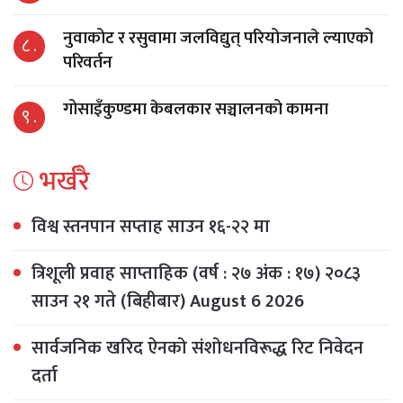
नुवाकोट र रसुवामा जलविद्युत् परियोजनाले ल्याएको
८ .
परिवर्तन
गोसाइँकुण्डमा केबलकार सञ्चालनको कामना
९ .
भर्खरै
विश्व स्तनपान सप्ताह साउन १६-२२ मा
त्रिशूली प्रवाह साप्ताहिक (वर्ष : २७ अंक : १७) २०८३
साउन २१ गते (बिहीबार) August 6 2026
सार्वजनिक खरिद ऐनको संशोधनविरूद्ध रिट निवेदन
दर्ता