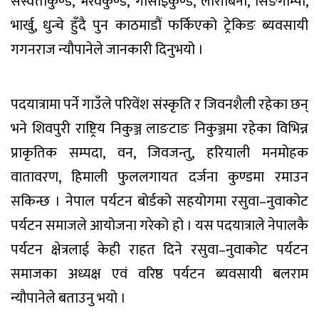
सस्वतीकुण्ड, भैरवकुण्ड, गोसाइँकुण्ड, लौरीबिना, सिङगोम्पा,
भार्खु, धुन्चे हुँदै पुन काठमाडौं फर्किएको ट्रेकिङ ब्यवसायी
गगनराज न्यौपानेले जानकारी दिनुभयो ।
पदयात्रामा पर्ने गाउँले परिवेंश संस्कृति र जिवनशैली रहेका छन्
भने शिवपुरी राष्ट्रिय निकुञ्ज लाङटाङ निकुञ्जमा रहेका विभिन्न
प्राकृतिक सम्पदा, वन, जिवजन्तु, हरियाली मनमोहक
वातावरण, हिमाली फुललगायत दर्जना कुण्डमा रमाउन
सकिन्छ । नेपाल पर्यटन बोर्डको सहयोगमा रसुवा–नुवाकोट
पर्यटन समाजले आयोजना गरेको हो । यस पदयात्राले नेपालकै
पर्यटन क्षेत्रलाई केही राहत दिने रसुवा–नुवाकोट पर्यटन
समाजका अध्यक्ष एवं वरिष्ठ पर्यटन ब्यवसायी बलराम
न्यौपानेले बताउनु भयो ।