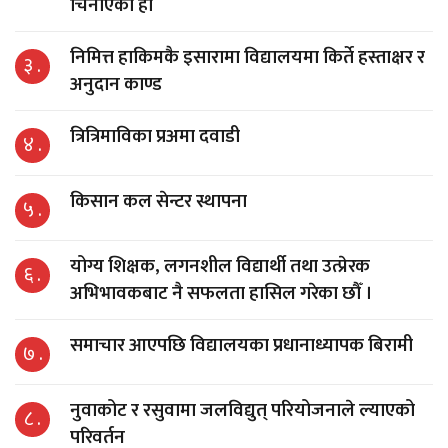
चिनाएको हो
निमित्त हाकिमकै इसारामा विद्यालयमा किर्ते हस्ताक्षर र
३ .
अनुदान काण्ड
त्रित्रिमाविका प्रअमा दवाडी
४ .
किसान कल सेन्टर स्थापना
५ .
योग्य शिक्षक, लगनशील विद्यार्थी तथा उत्प्रेरक
६ .
अभिभावकबाट नै सफलता हासिल गरेका छौँ ।
समाचार आएपछि विद्यालयका प्रधानाध्यापक बिरामी
७ .
नुवाकोट र रसुवामा जलविद्युत् परियोजनाले ल्याएको
८ .
परिवर्तन