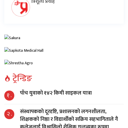
त्रिशूली प्रवाह
ट्रेन्डिङ
पाँच युवाको १४२ किमी साइकल यात्रा
१ .
संस्थापकको दूरदृष्टि, प्रशासनको लगनशीलता,
२ .
शिक्षकको निष्ठा र विद्यार्थीको सक्रिय सहभागिताले नै
कलेजलाई विश्वासिलो शैक्षिक गन्तव्यका रूपमा