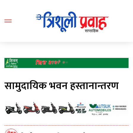
सामुदायिक भवन हस्तानान्तरण