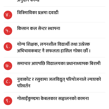
अनुदान काण्ड
त्रित्रिमाविका प्रअमा दवाडी
४ .
किसान कल सेन्टर स्थापना
५ .
योग्य शिक्षक, लगनशील विद्यार्थी तथा उत्प्रेरक
६ .
अभिभावकबाट नै सफलता हासिल गरेका छौँ ।
समाचार आएपछि विद्यालयका प्रधानाध्यापक बिरामी
७ .
नुवाकोट र रसुवामा जलविद्युत् परियोजनाले ल्याएको
८ .
परिवर्तन
गोसाइँकुण्डमा केबलकार सञ्चालनको कामना
९ .