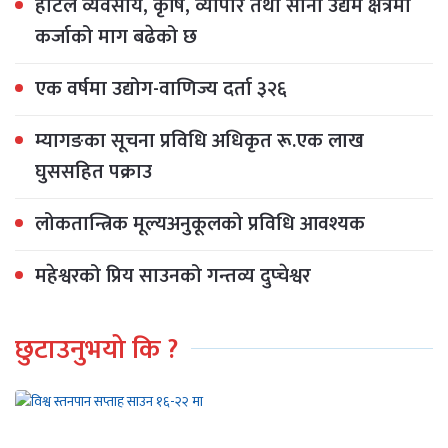
होटेल व्यवसाय, कृषि, व्यापार तथा साना उद्यम क्षेत्रमा
कर्जाको माग बढेको छ
एक वर्षमा उद्योग-वाणिज्य दर्ता ३२६
म्यागङका सूचना प्रविधि अधिकृत रू.एक लाख
घुससहित पक्राउ
लोकतान्त्रिक मूल्यअनुकूलको प्रविधि आवश्यक
महेश्वरको प्रिय साउनको गन्तव्य दुप्चेश्वर
छुटाउनुभयो कि ?