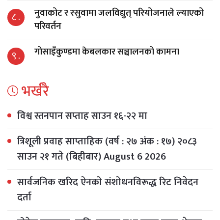
नुवाकोट र रसुवामा जलविद्युत् परियोजनाले ल्याएको
८ .
परिवर्तन
गोसाइँकुण्डमा केबलकार सञ्चालनको कामना
९ .
भर्खरै
विश्व स्तनपान सप्ताह साउन १६-२२ मा
त्रिशूली प्रवाह साप्ताहिक (वर्ष : २७ अंक : १७) २०८३
साउन २१ गते (बिहीबार) August 6 2026
सार्वजनिक खरिद ऐनको संशोधनविरूद्ध रिट निवेदन
दर्ता