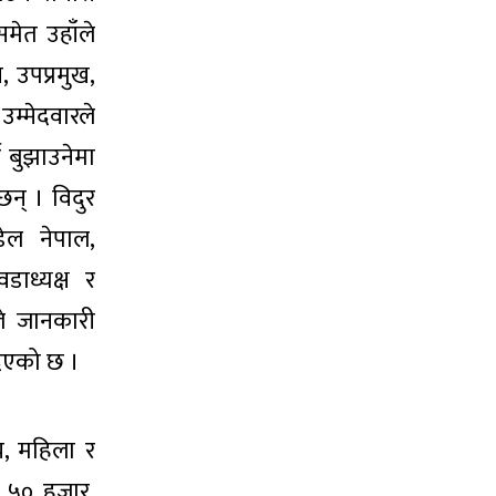
मेत उहाँले
 उपप्रमुख,
उम्मेदवारले
च बुझाउनेमा
छन् । विदुर
डेल नेपाल,
डाध्यक्ष र
ले जानकारी
दिएको छ ।
य, महिला र
ख ५० हजार,