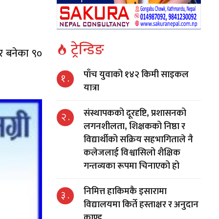
ट्रेन्डिङ
ार बनेका ९०
पाँच युवाको १४२ किमी साइकल
१ .
यात्रा
संस्थापकको दूरदृष्टि, प्रशासनको
२ .
लगनशीलता, शिक्षकको निष्ठा र
विद्यार्थीको सक्रिय सहभागिताले नै
कलेजलाई विश्वासिलो शैक्षिक
गन्तव्यका रूपमा चिनाएको हो
निमित्त हाकिमकै इसारामा
३ .
विद्यालयमा किर्ते हस्ताक्षर र अनुदान
काण्ड