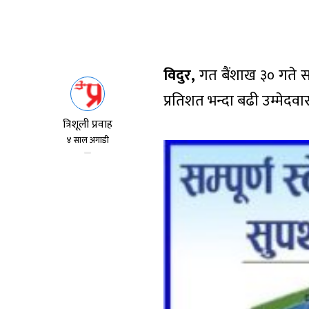
विदुर,
गत बैंशाख ३० गते सम
प्रतिशत भन्दा बढी उम्मेदव
त्रिशूली प्रवाह
४ साल अगाडी