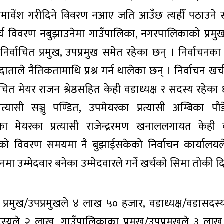
ावेंश गरीदिने विवरण नआए जति आउँछ त्यहीँ पठाउने स
्च विवरण नबुझाउनेमा गाउँपालिका, नगरपालिकाको प्रमुख,
र्वाचित प्रमुख, उपप्रमुख समेत रहेका छन् । निर्वाचनका 
ताले नैतिकतामाथि प्रश्न गर्न थालेका छन् । निर्वाचन खर्
ित मेयर राजन श्रेष्ठसहित केही वडाध्यक्ष र सदस्य रहेका 
्यासी सञ्जु पण्डित, उपमेयरका प्रत्यासी अम्बिका पौ
मेयरका प्रत्यासी राजेन्द्ररमण खनाललगायत केही व
्चको विवरण समयमा नै बुझाईसकेको निर्वाचन कार्यालय
नमा उम्मेदवार बनेका उम्मेदवारले गर्ने खर्चको सिमा तोकी 
प्रमुख/उपप्रमुखले ४ लाख ५० हजार, वडाध्यक्ष/वडासदस्
्यले २ लाख, गाउँपालिकाका प्रमुख/उपप्रमुखले ३ ला