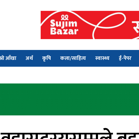
स्रो आँखा
अर्थ
कृषि
कला/साहित्य
स्वास्थ्य
ई-पेपर