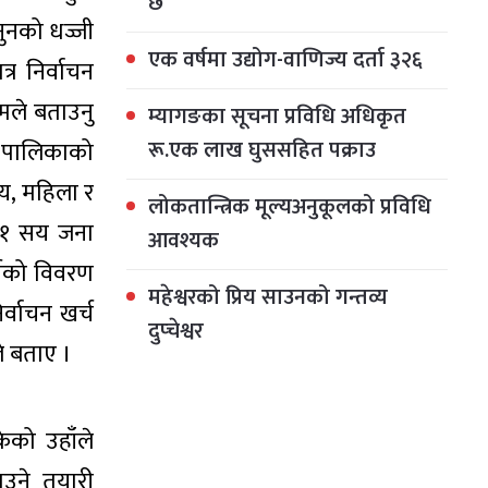
छ
ुनको धज्जी
एक वर्षमा उद्योग-वाणिज्य दर्ता ३२६
्र निर्वाचन
तमले बताउनु
म्यागङका सूचना प्रविधि अधिकृत
रू.एक लाख घुससहित पक्राउ
, पालिकाको
्य, महिला र
लोकतान्त्रिक मूल्यअनुकूलको प्रविधि
र १ सय जना
आवश्यक
र्चको विवरण
महेश्वरको प्रिय साउनको गन्तव्य
्वाचन खर्च
दुप्चेश्वर
े बताए ।
ेको उहाँले
ाउने तयारी