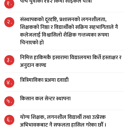
पाँच युवाको १४२ किमी साइकल यात्रा
१ .
संस्थापकको दूरदृष्टि, प्रशासनको लगनशीलता,
२ .
शिक्षकको निष्ठा र विद्यार्थीको सक्रिय सहभागिताले नै
कलेजलाई विश्वासिलो शैक्षिक गन्तव्यका रूपमा
चिनाएको हो
निमित्त हाकिमकै इसारामा विद्यालयमा किर्ते हस्ताक्षर र
३ .
अनुदान काण्ड
त्रित्रिमाविका प्रअमा दवाडी
४ .
किसान कल सेन्टर स्थापना
५ .
योग्य शिक्षक, लगनशील विद्यार्थी तथा उत्प्रेरक
६ .
अभिभावकबाट नै सफलता हासिल गरेका छौँ ।