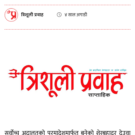
त्रिशूली प्रवाह
४ साल अगाडी
सर्वोच्च अदालतको परमादेशमार्फत बनेको शेरबहादुर देउवा