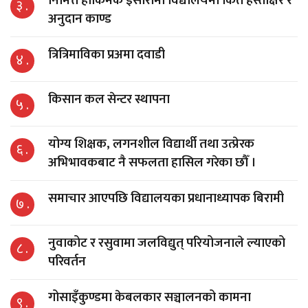
निमित्त हाकिमकै इसारामा विद्यालयमा किर्ते हस्ताक्षर र
३ .
अनुदान काण्ड
त्रित्रिमाविका प्रअमा दवाडी
४ .
किसान कल सेन्टर स्थापना
५ .
योग्य शिक्षक, लगनशील विद्यार्थी तथा उत्प्रेरक
६ .
अभिभावकबाट नै सफलता हासिल गरेका छौँ ।
समाचार आएपछि विद्यालयका प्रधानाध्यापक बिरामी
७ .
नुवाकोट र रसुवामा जलविद्युत् परियोजनाले ल्याएको
८ .
परिवर्तन
गोसाइँकुण्डमा केबलकार सञ्चालनको कामना
९ .