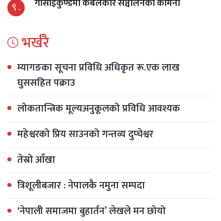
गोसाइँकुण्डमा केबलकार सञ्चालनको कामना
९ .
भर्खरै
म्यागङका सूचना प्रविधि अधिकृत रू.एक लाख
घुससहित पक्राउ
लोकतान्त्रिक मूल्यअनुकूलको प्रविधि आवश्यक
महेश्वरको प्रिय साउनको गन्तव्य दुप्चेश्वर
तेस्रो आँखा
त्रिशूलीबजार : नेपालकै नमुना सम्पदा
‘नेपाली समाजमा बुहार्तन’ लेखले मन छोयो