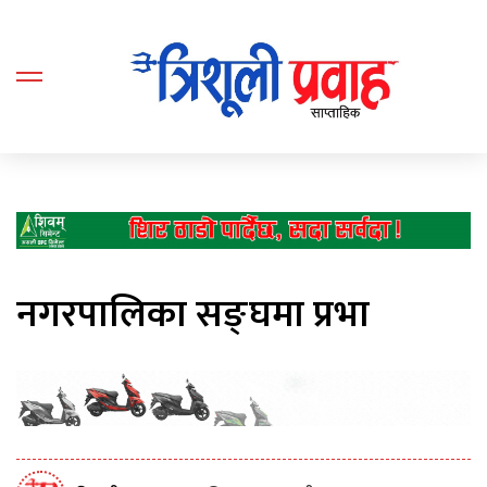
नगरपालिका सङ्घमा प्रभा