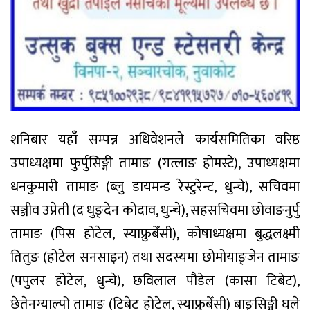
शनिबार यहाँ सम्पन्न अधिवेशनले कार्यसमितिका वरिष्ठ
उपाध्यक्षमा फुर्पुसिङ्गी तामाङ (गत्लाङ होमस्टे), उपाध्यक्षमा
धनकुमारी तामाङ (ब्लु डायमन्ड रेस्टुरेन्ट, धुन्चे), सचिवमा
सञ्जीव उप्रेती (द धुङ्देन कोदाव, धुन्चे), सहसचिवमा छोवाङनुर्पु
तामाङ (पिस होटेल, स्याफ्रुबेँसी), कोषाध्यक्षमा बुद्धलक्ष्मी
तितुङ (होटेल सनसाइन) तथा सदस्यमा छोमोयाङ्जेन तामाङ
(पपुलर होटेल, धुन्चे), छविलाल पौडेल (कासा टिबेट),
छेतेनग्याल्पो तामाङ (टिबेट होटेल, स्याफ्रुबेँसी) बाङ्सिङ्गी घले