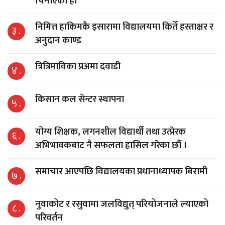
चिनाएको हो
निमित्त हाकिमकै इसारामा विद्यालयमा किर्ते हस्ताक्षर र
३ .
अनुदान काण्ड
त्रित्रिमाविका प्रअमा दवाडी
४ .
किसान कल सेन्टर स्थापना
५ .
योग्य शिक्षक, लगनशील विद्यार्थी तथा उत्प्रेरक
६ .
अभिभावकबाट नै सफलता हासिल गरेका छौँ ।
समाचार आएपछि विद्यालयका प्रधानाध्यापक बिरामी
७ .
नुवाकोट र रसुवामा जलविद्युत् परियोजनाले ल्याएको
८ .
परिवर्तन