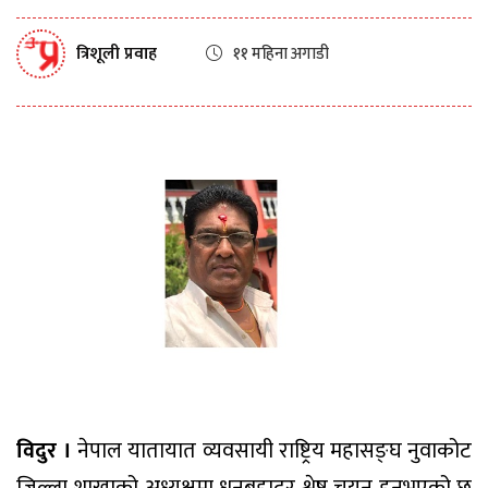
त्रिशूली प्रवाह
११ महिना अगाडी
विदुर ।
नेपाल यातायात व्यवसायी राष्ट्रिय महासङ्घ नुवाकोट
जिल्ला शाखाको अध्यक्षमा धनबहादुर श्रेष्ठ चयन हुनुभएको छ