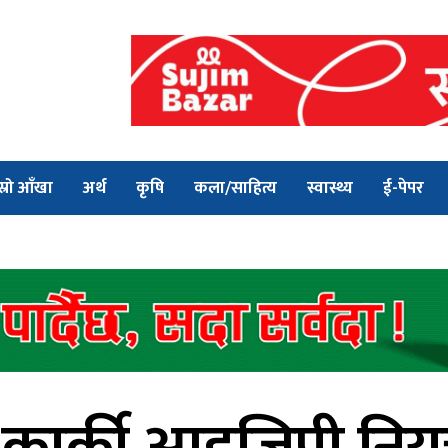
स्रो आँखा
अर्थ
कृषि
कला/साहित्य
स्वास्थ्य
ई-पेपर