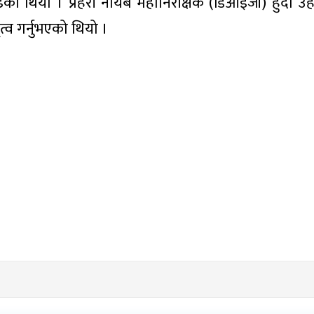
ेको थियो । प्रहरी नायब महानिरीक्षक (डिआइजी) हुँदा उहाँ
ृत्व गर्नुभएको थियो ।