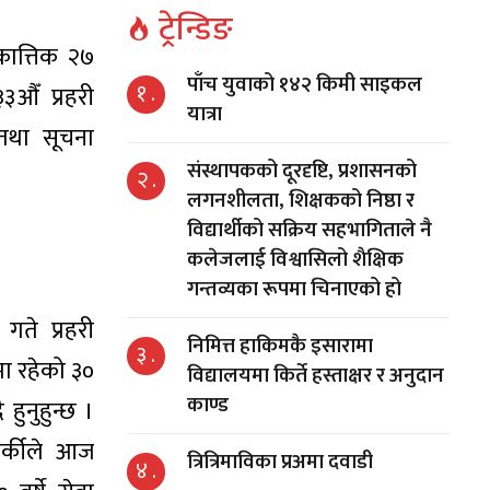
ट्रेन्डिङ
कात्तिक २७
पाँच युवाको १४२ किमी साइकल
१ .
३औँ प्रहरी
यात्रा
 तथा सूचना
संस्थापकको दूरदृष्टि, प्रशासनको
२ .
लगनशीलता, शिक्षकको निष्ठा र
विद्यार्थीको सक्रिय सहभागिताले नै
कलेजलाई विश्वासिलो शैक्षिक
गन्तव्यका रूपमा चिनाएको हो
गते प्रहरी
निमित्त हाकिमकै इसारामा
३ .
मा रहेको ३०
विद्यालयमा किर्ते हस्ताक्षर र अनुदान
काण्ड
हुनुहुन्छ ।
ार्कीले आज
त्रित्रिमाविका प्रअमा दवाडी
४ .