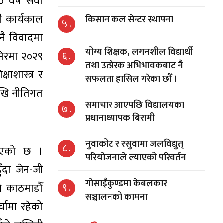
वर्षे सेवा
मी कार्यकाल
किसान कल सेन्टर स्थापना
५ .
नै विवादमा
योग्य शिक्षक, लगनशील विद्यार्थी
मिरमा २०२९
६ .
तथा उत्प्रेरक अभिभावकबाट नै
षाशास्त्र र
सफलता हासिल गरेका छौँ ।
देखि नीतिगत
समाचार आएपछि विद्यालयका
७ .
प्रधानाध्यापक बिरामी
नुवाकोट र रसुवामा जलविद्युत्
८ .
भरिएको छ ।
परियोजनाले ल्याएको परिवर्तन
ँदा जेन-जी
गोसाइँकुण्डमा केबलकार
े काठमाडौँ
९ .
सञ्चालनको कामना
्चामा रहेको