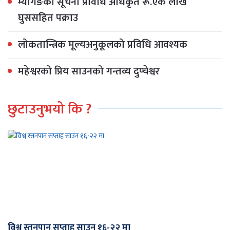
म्यागङका सूचना प्रविधि अधिकृत रू.एक लाख
घुससहित पक्राउ
लोकतान्त्रिक मूल्यअनुकूलको प्रविधि आवश्यक
महेश्वरको प्रिय साउनको गन्तव्य दुप्चेश्वर
छुटाउनुभयो कि ?
विश्व स्तनपान सप्ताह साउन १६-२२ मा