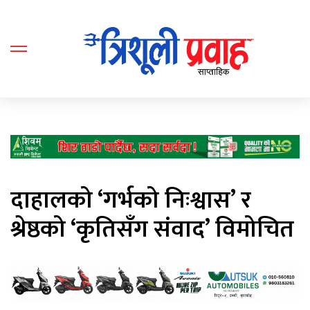
दाहालको ‘गर्भको निःश्वास’ र
श्रेष्ठको ‘कृतिसँग संवाद’ विमोचित