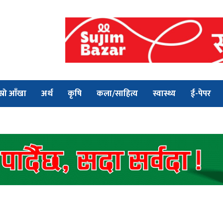
स्रो आँखा
अर्थ
कृषि
कला/साहित्य
स्वास्थ्य
ई-पेपर