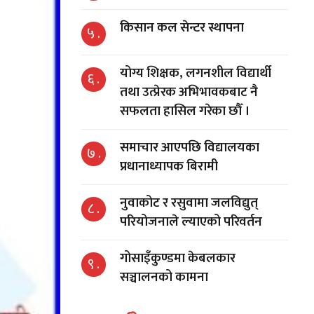
किसान कल सेन्टर स्थापना
५ .
योग्य शिक्षक, लगनशील विद्यार्थी
६ .
तथा उत्प्रेरक अभिभावकबाट नै
सफलता हासिल गरेका छौँ ।
समाचार आएपछि विद्यालयका
७ .
प्रधानाध्यापक बिरामी
नुवाकोट र रसुवामा जलविद्युत्
८ .
परियोजनाले ल्याएको परिवर्तन
गोसाइँकुण्डमा केबलकार
९ .
सञ्चालनको कामना