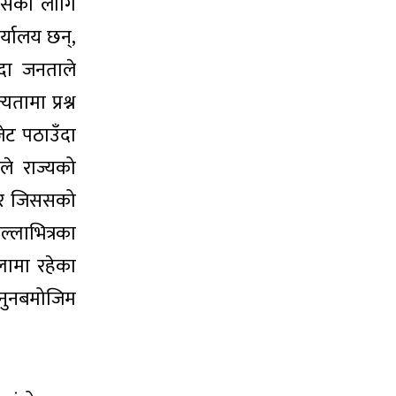
िससका लागि
र्यालय छन्,
ँदा जनताले
तामा प्रश्न
ेट पठाउँदा
ले राज्यको
ा र जिससको
्लाभित्रका
लामा रहेका
कानुनबमोजिम