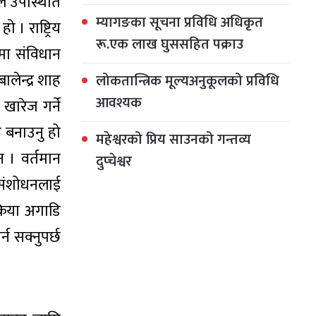
ले उपस्थिति
म्यागङका सूचना प्रविधि अधिकृत
। राष्ट्रिय
रू.एक लाख घुससहित पक्राउ
ममा संविधान
लेन्द्र शाह
लोकतान्त्रिक मूल्यअनुकूलको प्रविधि
आवश्यक
ारेज गर्ने
 बनाउनु हो
महेश्वरको प्रिय साउनको गन्तव्य
न । वर्तमान
दुप्चेश्वर
संशोधनलाई
रिया अगाडि
न सक्नुपर्छ