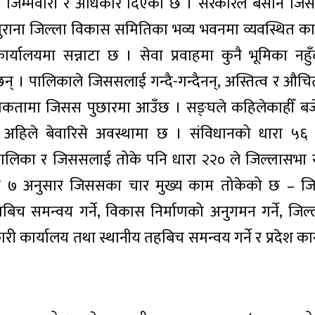
 जिम्मेवारी र अधिकार दिएको छ । सरकारले बर्सेनि ज
। पुराना जिल्ला विकास समितिका भव्य भवनमा व्यवस्थित का
्यालयमा सन्नाटा छ । सेवा प्रवाहमा कुनै भूमिका नहु
् । पालिकाले जिससलाई गन्दै-गन्दैनन्, अस्तित्व र औचित्य
ाथमिकतामा जिसस पुछारमा आउँछ । सङ्घले कहिलेकाहीँ बज
ले अहिले बेवारिसे अवस्थामा छ । संविधानको धारा ५६ 
पालिका र जिससलाई तोके पनि धारा २२० ले जिल्लासभ
धारा ७ अनुसार जिससका चार मुख्य काम तोकेको छ – जिल
िच समन्वय गर्ने, विकास निर्माणको अनुगमन गर्ने, जिल्
ारी कार्यालय तथा स्थानीय तहबिच समन्वय गर्ने र प्रदेश 