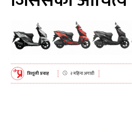
जिससको औचित्य
त्रिशूली प्रवाह
२ महिना अगाडी