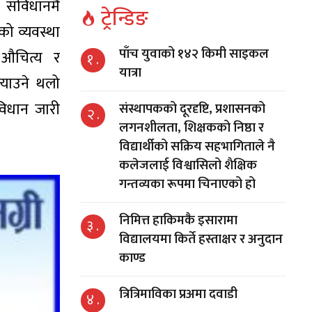
 संविधानमै
ट्रेन्डिङ
ो व्यवस्था
पाँच युवाको १४२ किमी साइकल
औचित्य र
१ .
यात्रा
्याउने थलो
विधान जारी
संस्थापकको दूरदृष्टि, प्रशासनको
२ .
लगनशीलता, शिक्षकको निष्ठा र
विद्यार्थीको सक्रिय सहभागिताले नै
कलेजलाई विश्वासिलो शैक्षिक
गन्तव्यका रूपमा चिनाएको हो
निमित्त हाकिमकै इसारामा
३ .
विद्यालयमा किर्ते हस्ताक्षर र अनुदान
काण्ड
त्रित्रिमाविका प्रअमा दवाडी
४ .