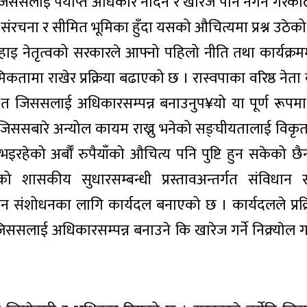
िससलाई पर्याप्त अधिकार नदिने र खारेज पनि नगर्ने गरेका
ंरचना र सीमित भूमिका हुँदा यसको औचित्यमा प्रश्न उठेको हो 
ुईतिहाइ नेतृत्वको सरकारले आफ्नो पहिलो नीति तथा कार्यक्र
ामा राखेर प्रक्रिया बढाएको छ । रास्वपाका वरिष्ठ नेता बा
त जिससलाई अधिकारसम्पन्न बनाउनुप¥यो या पूर्ण रूपमा ख
ससबारे अन्योल कायम राख्नु भनेको सङ्घीयतालाई विकृत
इरहेको अर्बौँ रुपैयाँको औचित्य पनि पुष्टि हुन सकेको छै
शासकीय सुधारसम्बन्धी प्रस्तावअन्तर्गत संविधान 
ान संशोधनका लागि कार्यदल बनाएको छ । कार्यदलले प्रक्
ाई अधिकारसम्पन्न बनाउने कि खारेज गर्ने निक्र्याेल गर्