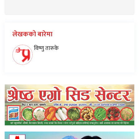
लेखकको बारेमा
विष्णु तारूके