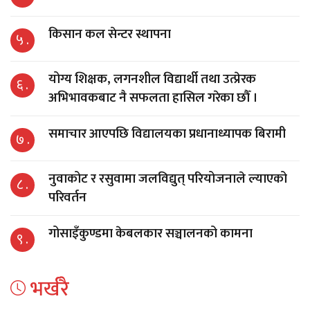
किसान कल सेन्टर स्थापना
५ .
योग्य शिक्षक, लगनशील विद्यार्थी तथा उत्प्रेरक
६ .
अभिभावकबाट नै सफलता हासिल गरेका छौँ ।
समाचार आएपछि विद्यालयका प्रधानाध्यापक बिरामी
७ .
नुवाकोट र रसुवामा जलविद्युत् परियोजनाले ल्याएको
८ .
परिवर्तन
गोसाइँकुण्डमा केबलकार सञ्चालनको कामना
९ .
भर्खरै