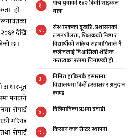
पाँच युवाको १४२ किमी साइकल
१ .
्यकता हो ।
यात्रा
नलगायतका
संस्थापकको दूरदृष्टि, प्रशासनको
२ .
 २०६१ देखि
लगनशीलता, शिक्षकको निष्ठा र
लेको छ ।
विद्यार्थीको सक्रिय सहभागिताले नै
कलेजलाई विश्वासिलो शैक्षिक
गन्तव्यका रूपमा चिनाएको हो
निमित्त हाकिमकै इसारामा
३ .
विद्यालयमा किर्ते हस्ताक्षर र अनुदान
जको आधारभूत
काण्ड
पमा मनाउने
नमा रोपाइँ
त्रित्रिमाविका प्रअमा दवाडी
४ .
ाउने गरिन्छ
किसान कल सेन्टर स्थापना
५ .
तथा रोपाइँ