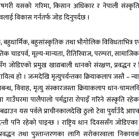
िशेषगरी यसको गरिमा, किसान अधिकार र नेपाली संस्कृत
वलाई विकास गर्नतर्फ जोड दिनुपर्दछ ।
, बहुधार्मिक, बहुसांस्कृतिक तथा भौगोलिक विविधताभित्र
तिक चाडपर्व, मूल्य-मान्यता, रीतिरिवाज, परम्परा, सामाजिक
सँग जोडिएको प्रमुख खाद्यबाली धानको संरक्षण, प्रवद्धन र 
ित्व हो । जन्मदेखि मृत्युपर्यन्तका क्रियाकलाप जस्तै – न्वा
रतबन्ध, विवाह, मृत्यु संस्कारजस्ता क्रियाकलाप धान-चामलवि
ा गाउँघरमा पालैपालो पर्मद्वारा रोपाइँ गरिने संस्कृति रह
ाउन यस पर्वले प्राचीनकालदेखि ठुलो टेवा पुर्याउँदै आए
वदन्ती पनि रहेको पाइन्छ । राष्ट्रिय धान दिवससँग जोडिएका
, प्रवद्धन तथा पुस्तान्तरणका लागि सरोकारवाला निकायक