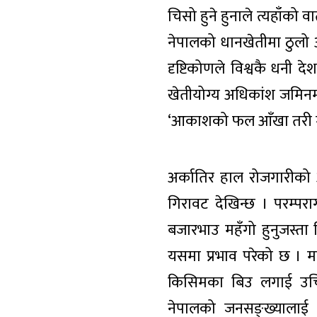
चिसो हुने हुनाले त्यहाँको
नेपालको धानखेतीमा ठुलो अ
दृष्टिकोणले विश्वकै धनी द
खेतीयोग्य अधिकांश जमिनमा
‘आकाशको फल आँखा तरी मर’
अर्कातिर हाल रोजगारीको 
गिरावट देखिन्छ । परम्परा
बजारभाउ महँगो हुनुजस्ता
यसमा प्रभाव परेको छ । मा
किसिमका बिउ लगाई उचित
नेपालको जनसङ्ख्यालाई 