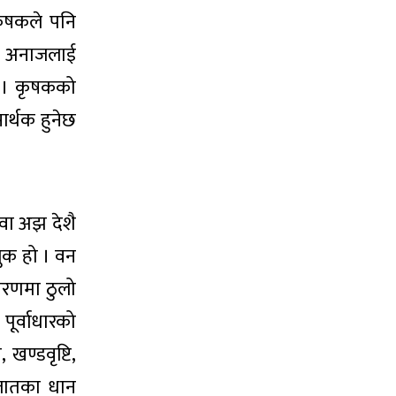
कृषकले पनि
ित अनाजलाई
छ । कृषकको
ार्थक हुनेछ
 वा अझ देशै
लुक हो । वन
ावरणमा ठुलो
पूर्वाधारको
 खण्डवृष्टि,
 जातका धान