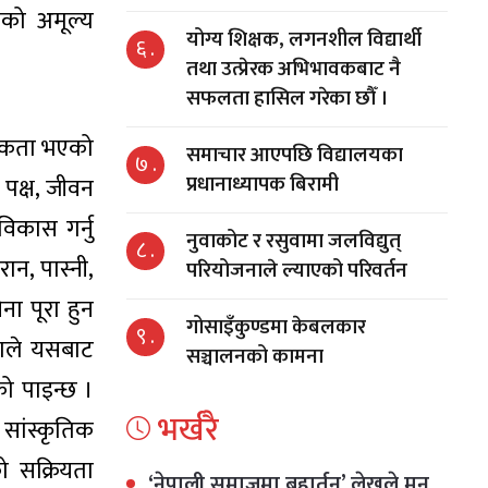
िको अमूल्य
योग्य शिक्षक, लगनशील विद्यार्थी
६ .
तथा उत्प्रेरक अभिभावकबाट नै
सफलता हासिल गरेका छौँ ।
 एकता भएको
समाचार आएपछि विद्यालयका
७ .
प्रधानाध्यापक बिरामी
 पक्ष, जीवन
विकास गर्नु
नुवाकोट र रसुवामा जलविद्युत्
८ .
रान, पास्नी,
परियोजनाले ल्याएको परिवर्तन
ना पूरा हुन
गोसाइँकुण्डमा केबलकार
९ .
ेकाले यसबाट
सञ्चालनको कामना
को पाइन्छ ।
भर्खरै
 सांस्कृतिक
ो सक्रियता
‘नेपाली समाजमा बुहार्तन’ लेखले मन