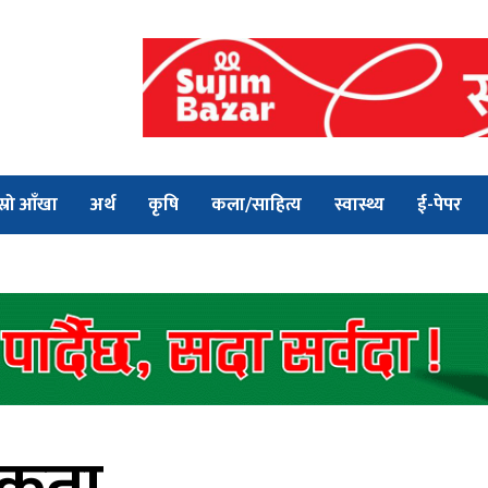
स्रो आँखा
अर्थ
कृषि
कला/साहित्य
स्वास्थ्य
ई-पेपर